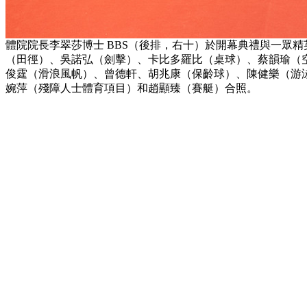
體院院長李翠莎博士 BBS（後排，右十）於開幕典禮與一眾
（田徑）、吳諾弘（劍擊）、卡比多羅比（桌球）、蔡韻瑜（
俊霆（滑浪風帆）、曾德軒、胡兆康（保齡球）、陳健樂（游
婉萍（殘障人士體育項目）和趙顯臻（賽艇）合照。