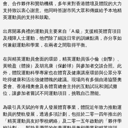
會、合作夥伴和贊助機構，多年來對香港體壇及體院的大力
支持致以衷心謝意。他同時答謝市民大眾和傳媒給予本地精
英運動員的支持和鼓勵。
出席開幕典禮的運動員主要來自「A 級」支援精英體育項目
及殘障人士運動，他們除了細說日常的訓練點滴，亦分享如
何兼顧運動和學業，在兩者之間取得平衡。
在與精英運動員會面的環節，精英運動員張小倫（劍撃）、
黃曉盈（體操）及胡兆康（保齡球）與參加者交談合照。此
外，體院運動科學專家也在體育及健康講座環節與公眾分享
吃得健康和活出強健體魄的建議。現場尚有多個由港協暨奧
委會、香港殘奧會及各體育總會主持的互動試玩和測試攤
位，讓參加者嘗試不同運動項目，挑戰自己潛能。
為吸引具天賦的年青人發展體育事業，體院近年致力推動運
動員的雙軌發展，透過多項計劃，包括於二零一四年推出的
「精英運動員友好學校網絡」及二零一五年啟動的「夥伴學
校計劃」，幫助具潛質的年青運動員兼顧學業和精英培訓。