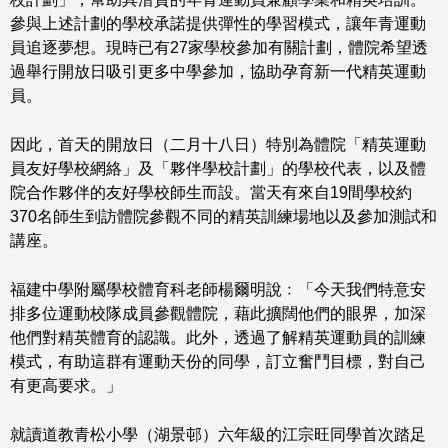
參與上述計劃的學校承諾提供彈性的學習模式，讓年青運動
員追逐夢想。現時已有27家學校參加有關計劃，體院希望透
過舉行開放日吸引更多中學參加，協助孕育新一代精英運動
員。
因此，首天的開放日（二月十八日）特別為體院「精英運動
員友好學校網絡」及「夥伴學校計劃」的學校代表，以及體
院合作夥伴的友好學校師生而設。當天有來自19間學校約
370名師生到訪體院參觀不同的精英訓練場地以及參加測試和
講座。
福建中學附屬學校體育科老師楊爾明說﹕「今天我們特意安
排多位運動校隊成員參觀體院，藉此擴闊他們的眼界，加深
他們對精英體育的認識。此外，透過了解精英運動員的訓練
模式，有助這群有運動天份的同學，訂立奮鬥目標，對自己
有更高要求。」
就讀道教青松小學（湖景邨）六年級的江宗旺同學首次踏足