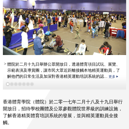
體院於二月十九日舉辦公眾開放日，透過體育項目試玩、展覽、
更多
示範表演及導賞團，讓市民大眾近距離接觸本地精英運動員，了
更多
解他們的日常生活及加深對香港精英運動培訓系統的認...
更多
更多
香港體育學院（體院）於二零一七年二月十八及十九日舉行
開放日，招待學校團體及公眾參觀體院世界級的訓練設施，
了解香港精英體育培訓系統的發展，並與精英運動員全接
觸。