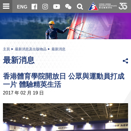
跳
開
開
ENG
至
合
關
微
主
主
搜
信
內
内
尋
二
容
容
維
碼
開
始
主頁
最新消息及出版物品
最新消息
最新消息
香港體育學院開放日 公眾與運動員打成
一片 體驗精英生活
2017 年 02 月 19 日