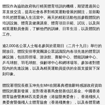
體院作為協助政府執行精英體育培訓的機構，期望透過與公
眾直接交流，提高社會各界對精英運動發展的關注，並鼓勵
市民把體育融入生活當中。兩天的精彩活動包括參觀體院的
培訓設施、體育及健康講座、體育項目示範、試玩，以及與
精英運動員會面，了解他們的訓練、日常生活，以及體院的
工作。
逾2,000名公眾人士報名參與於星期日（二月十九日）舉行的
開放日。體院安排導賞團讓公眾認識院內各項先進的體育訓
練設施，包括田徑場、游泳館、賽艇中心、體能訓練中心、
乒乓球館、羽毛球館、保齡球中心和網球場等。參加者對體
院內的先進設施，以及為精英運動員提供的全面支援留下深
刻印象。
體院署理院長蔡玉坤先生MH在開幕典禮致辭時感謝政府資助
體院的重新發展，並對香港賽馬會慈善信託基金、中國香港
體育協會暨奧林匹克委員會（港協暨奧委會）、香港殘疾人
奧委會暨傷殘人士體育協會（香港殘奧會），以及各體育總