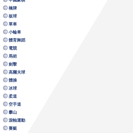
中國象棋
橋牌
板球
單車
小輪車
體育舞蹈
電競
馬術
劍擊
高爾夫球
體操
冰球
柔道
空手道
攀山
滾軸運動
賽艇