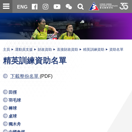
跳
開
開
ENG
至
合
關
微
主
主
搜
信
內
内
尋
二
容
容
維
碼
開
始
主頁
運動員支援
財政資助
直接財政資助
精英訓練資助
資助名單
精英訓練資助名單
下載整份名單
(PDF)
田徑
羽毛球
棒球
桌球
獨木舟