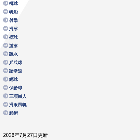
欖球
帆船
射擊
滑冰
壁球
游泳
跳水
乒乓球
跆拳道
網球
保齡球
三項鐵人
滑浪風帆
武術
2026年7月27日更新