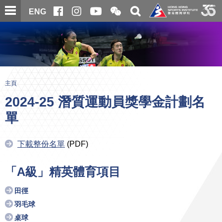
跳
開
開
ENG
至
合
關
微
主
主
搜
信
內
内
尋
二
容
容
維
碼
開
始
主頁
2024-25 潛質運動員獎學金計劃名
單
下載整份名單
(PDF)
「A級」精英體育項目
田徑
羽毛球
桌球