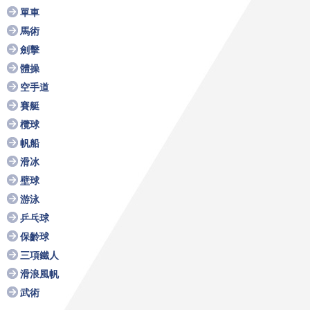
單車
馬術
劍擊
體操
空手道
賽艇
欖球
帆船
滑冰
壁球
游泳
乒乓球
保齡球
三項鐵人
滑浪風帆
武術