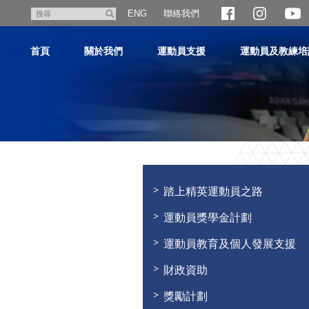
跳
聯絡我們
搜
ENG
至
尋
主
首頁
關於我們
運動員支援
運動員及教練培
內
容
主
内
容
踏上精英運動員之路
開
始
運動員獎學金計劃
運動員教育及個人發展支援
財政資助
獎勵計劃