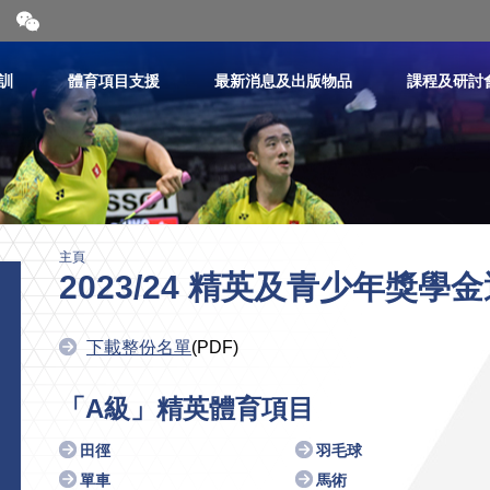
開
合
微
信
訓
體育項目支援
最新消息及出版物品
課程及研討
二
維
碼
主頁
2023/24 精英及青少年獎學
下載整份名單
(PDF)
「A級」精英體育項目
田徑
羽毛球
單車
馬術