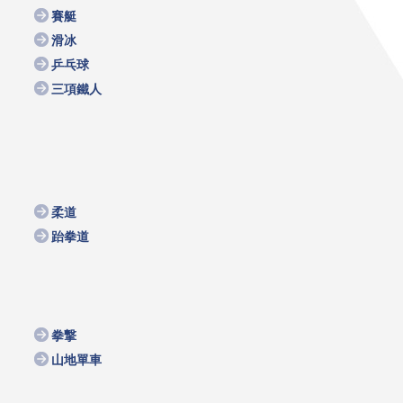
賽艇
滑冰
乒乓球
三項鐵人
柔道
跆拳道
拳撃
山地單車