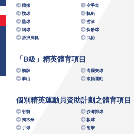
體操
空手道
欖球
帆船
壁球
游泳
網球
保齡球
滑浪風帆
武術
「B級」精英體育項目
橋牌
高爾夫球
攀山
滾軸運動
個別精英運動員資助計劃之體育項目
射箭
沙灘排球
獨木舟
板球
手球
射擊