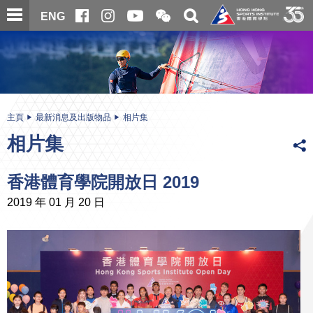
跳
開
開
ENG
至
合
關
微
主
主
搜
信
內
内
尋
二
容
容
維
碼
開
始
主頁
最新消息及出版物品
相片集
相片集
香港體育學院開放日 2019
2019 年 01 月 20 日