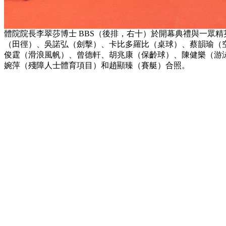
體院院長李翠莎博士 BBS（後排，右十）於開幕典禮與一眾
（田徑）、吳諾弘（劍擊）、卡比多羅比（桌球）、蔡韻瑜（
俊霆（滑浪風帆）、曾德軒、胡兆康（保齡球）、陳健樂（游
婉萍（殘障人士體育項目）和趙顯臻（賽艇）合照。