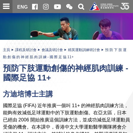
跳
開
開
ENG
至
合
關
微
主
主
搜
信
內
内
尋
二
容
容
維
碼
開
始
主頁
課程及研討會
會議及研討會
精英運動訓練研討會
預 防 下 肢 運
動 創 傷 的 神 經 肌 肉 訓 練 - 國 際 足 協 11+
預防下肢運動創傷的神經肌肉訓練 -
國際足協 11+
方迪培博士主講
國際足協 (FIFA) 近年推廣一個叫 11+ 的神經肌肉訓練方法，
能夠有效減低足球運動中的下肢運動創傷。在亞太區，日本
已經由 2006 開始推廣這個訓練方法，並成功減低足球運動員
受傷的機會。在本課中，香港中文大學運動醫學團隊將會介