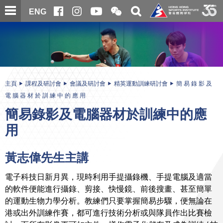
跳
開
開
ENG
至
合
關
微
主
主
搜
信
內
内
尋
二
容
容
維
碼
開
始
主頁
課程及研討會
會議及研討會
精英運動訓練研討會
簡 易 錄 影 及
電 腦 器 材 於 訓 練 中 的 應 用
簡易錄影及電腦器材於訓練中的應
用
黃志偉先生主講
電子科技日新月異，現時利用手提攝錄機、手提電腦及適當
的軟件便能進行攝錄、剪接、快慢鏡、前後搜畫、甚至簡單
的運動生物力學分析。教練們只要掌握簡易步驟，便無論在
港或出外訓練作賽，都可進行技術分析或與隊員作出比賽檢