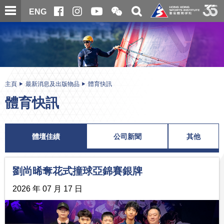
跳
開
開
ENG
至
合
關
微
主
主
搜
信
內
内
尋
二
容
容
維
碼
開
始
主頁
最新消息及出版物品
體育快訊
體育快訊
體壇佳績
公司新聞
其他
劉尚晞奪花式撞球亞錦賽銀牌
2026 年 07 月 17 日