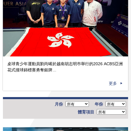
桌球青少年運動員劉尚晞於越南胡志明巿舉行的2026 ACBS亞洲
花式撞球錦標賽勇奪銀牌…
更多
月份
年份
體育項目