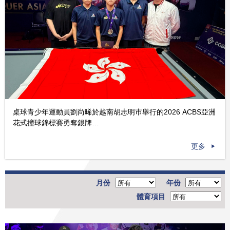
桌球青少年運動員劉尚晞於越南胡志明巿舉行的2026 ACBS亞洲
花式撞球錦標賽勇奪銀牌…
更多
月份
年份
體育項目