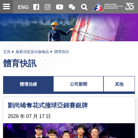
跳
開
開
ENG
至
合
關
微
主
主
搜
信
內
内
尋
二
容
容
維
碼
開
始
主頁
最新消息及出版物品
體育快訊
體育快訊
體壇佳績
公司新聞
其他
劉尚晞奪花式撞球亞錦賽銀牌
2026 年 07 月 17 日