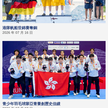
港隊帆船世錦賽奪銅
2026 年 07 月 16 日
青少年羽毛球隊亞青賽創歷史佳績