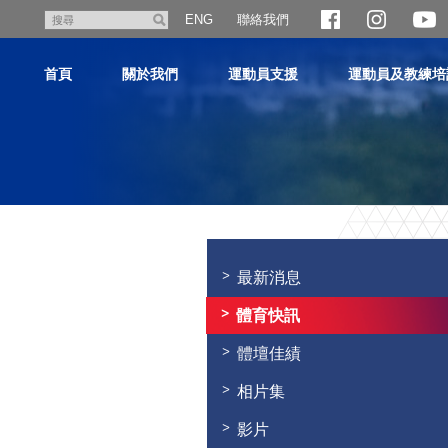
跳
聯絡我們
搜
ENG
至
尋
主
首頁
關於我們
運動員支援
運動員及教練培
內
容
主
内
容
最新消息
開
始
體育快訊
體壇佳績
相片集
影片