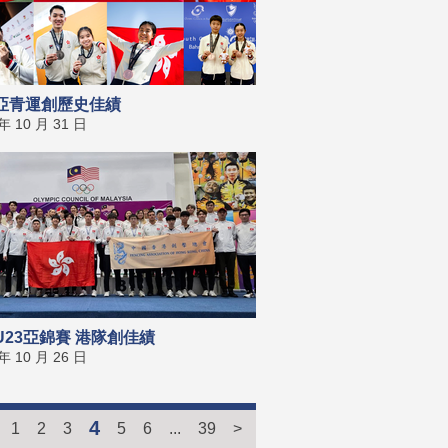
亞青運創歷史佳績
 年 10 月 31 日
U23亞錦賽 港隊創佳績
 年 10 月 26 日
4
1
2
3
5
6
...
39
>