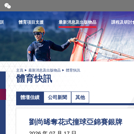
開
合
微
信
訓
體育項目支援
最新消息及出版物品
課程及研討
二
維
碼
主頁
最新消息及出版物品
體育快訊
體育快訊
體壇佳績
公司新聞
其他
劉尚晞奪花式撞球亞錦賽銀牌
2026 年 07 月 17 日