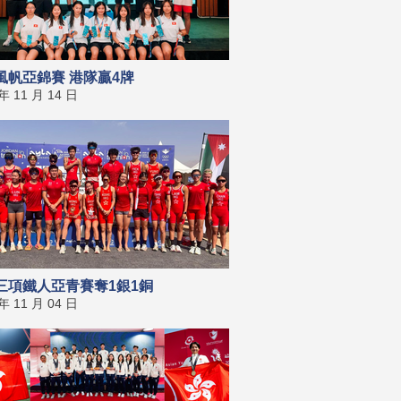
風帆亞錦賽 港隊贏4牌
 年 11 月 14 日
三項鐵人亞青賽奪1銀1銅
 年 11 月 04 日