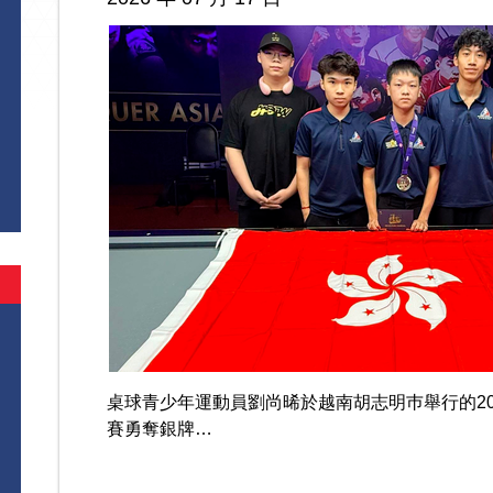
桌球青少年運動員劉尚晞於越南胡志明巿舉行的202
賽勇奪銀牌…