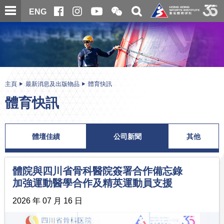
跳
開
開
ENG
至
合
關
微
主
主
搜
信
內
内
尋
二
容
容
維
碼
開
始
主頁
最新消息及出版物品
體育快訊
體育快訊
體壇佳績
公司新聞
其他
體院與四川省骨科醫院簽署合作備忘錄
加強運動醫學合作及精英運動員支援
2026 年 07 月 16 日