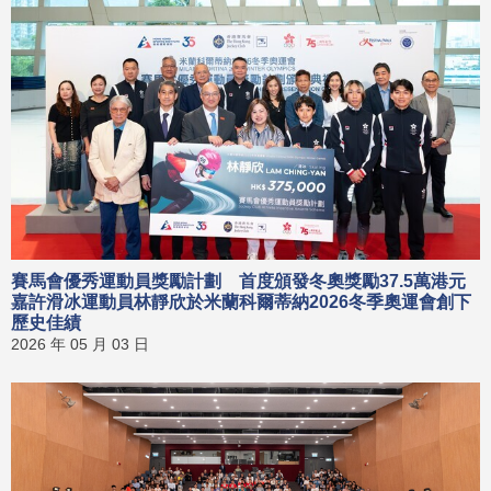
賽馬會優秀運動員獎勵計劃 首度頒發冬奧獎勵37.5萬港元
嘉許滑冰運動員林靜欣於米蘭科爾蒂納2026冬季奧運會創下
歷史佳績
2026 年 05 月 03 日