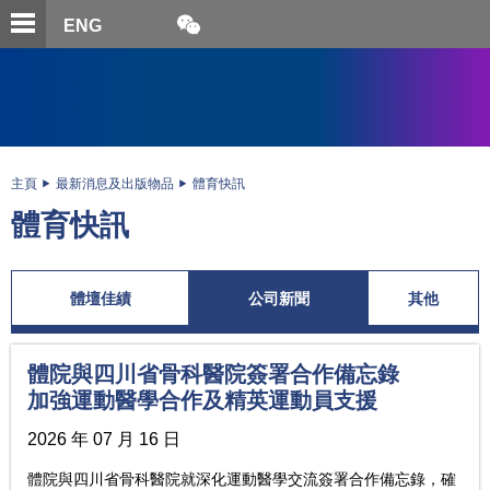
跳
開
開
ENG
至
合
關
微
主
主
搜
信
內
内
尋
二
容
容
維
碼
開
始
主頁
最新消息及出版物品
體育快訊
體育快訊
體壇佳績
公司新聞
其他
體院與四川省骨科醫院簽署合作備忘錄
加強運動醫學合作及精英運動員支援
2026 年 07 月 16 日
體院與四川省骨科醫院就深化運動醫學交流簽署合作備忘錄，確