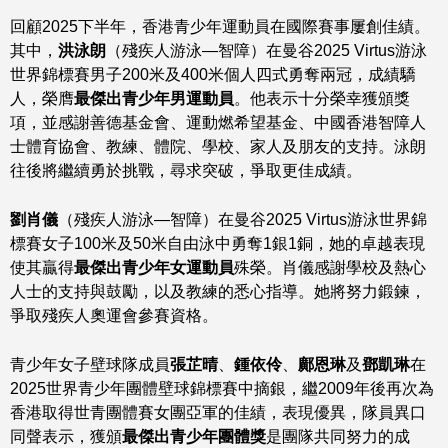
回顧2025下半年，香港青少年運動員在國際賽事屢創佳績。
其中，
洪泳朗
（殘疾人游泳—智障）在曼谷2025 Virtus游泳
世界錦標賽男子200米及400米個人四式勇奪兩冠，成績驕
人，榮膺
最傑出青少年男運動員
。他表示十分榮幸獲頒獎
項，並感謝善德基金會、運動燃希望基金、中國香港智障人
士體育協會、教練、體院、學校、家人及朋友的支持。泳朗
往後將繼續勇於挑戰，尋求突破，爭取更佳成績。
劉肖儀
（殘疾人游泳—智障）在曼谷2025 Virtus游泳世界錦
標賽女子100米及50米自由泳中勇奪1銀1銅，她的卓越表現
使其贏得
最傑出青少年女運動員
殊榮。肖儀感謝學校及熱心
人士的支持與鼓勵，以及教練的悉心指導。她將努力鍛鍊，
爭取殘疾人奧運會參賽資格。
青少年女子壁球隊成員
張芷晴
、
鍾依伶
、
鄺恩琳
及
鄧凱琳
在
2025世界青少年團體壁球錦標賽中摘銀，繼2009年後再次為
香港取得世青團體賽女團亞軍的佳績，表現優異，隊員異口
同聲表示，獲頒
最傑出青少年團體獎
是團隊共同努力的成