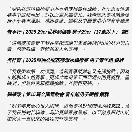
「能夠
在這項錦標賽中為香港取得最佳成績，並作為女性選
賽事中脫穎而出，對我而言意義非凡。我希望此獎項能啟發
身小型賽車運動。感謝教練、體院及中國香港小型賽車總會
普令行
｜
2025 29er
世界錦標賽
男子
29er
（
17
歲以下）
第5
「這個獎項肯定了我在平衡訓練與學業時所付出的努力與自
豪。感謝教練、老師和家人的支持。」
何梓齊｜
2025
亞洲公開花樣滑冰錦標賽
男子青年組 銀牌
「
我很榮幸第二次獲獎。這個賽季既難忘又充滿挑戰，因為
年組和成年組賽事，更成功奪得第五面亞洲公開賽獎牌。儘
時刻，但最終克服種種挑戰，並變得更強。」
鄭肇致｜第
15
屆全國運動會
青年組男子團體
銅牌
「我多年來全心投入網球，這個獎項對現階段的我來說，意
了我長期刻苦訓練，為比賽離家數星期、以至數月所付出的
謝家人一直以來的犧牲與堅定支持。」