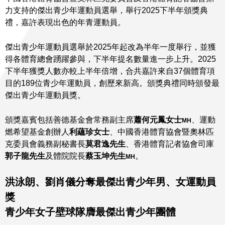
力支持的傑出青少年運動員選舉，舉行2025下半年頒獎典
禮，嘉許表現出色的年青運動員。
傑出青少年運動員選舉於2025年起改為半年一度舉行，並獲
得各體育總會踴躍參與，下半年提名數量進一步上升。2025
下半年獲獎人數亦較上半年倍增，合共嘉許來自37個體育項
目的189位青少年運動員，創歷來新高。頒獎典禮同時頒發最
傑出青少年運動員獎。
頒獎嘉賓包括善德基金會常務副主席
蕭何元鳳女士
、運動
MH
燃希望基金創辦人
利蘊珍女士
、中國香港體育協會暨奧林匹
克委員會義務副秘書長
莫君逸先生
、香港體育記者協會司庫
郭子龍先生
及體院院長
蔡玉坤先生
。
MH
洪泳朗、劉肖儀分奪
最傑出青少年男、女運動員
獎
青少年女子壁球隊膺最傑出青少年團體