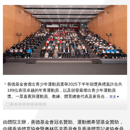
善德基金會傑出青少年運動員選舉2025下半年頒獎典禮嘉許合共
189位表現卓越的年青運動員，以及頒發最傑出青少年運動員
獎。一眾嘉賓與運動員、教練、體育總會代表及家長合...
更多
洪泳朗
劉肖儀
蕭何元鳳女士
蕭何元鳳女士
蕭何元鳳女士
MH
MH
MH
莫君逸先生
莫君逸先生
蔡玉坤先生
蔡玉坤先生
莫君逸先
鄧凱琳
MH
MH
生
鍾依伶
蔡玉坤先生
更多
更多
更多
更
MH
多
由體院主辦，善德基金會冠名贊助、運動燃希望基金贊助，
中國香港體育協會暨奧林匹克委員會及香港體育記者協會鼎