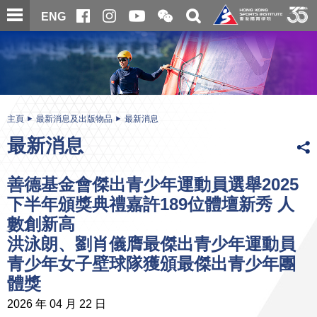
跳
開
開
ENG
至
合
關
微
主
主
搜
信
內
内
尋
二
容
容
維
碼
開
始
主頁
最新消息及出版物品
最新消息
最新消息
善德基金會傑出青少年運動員選舉2025
下半年頒獎典禮嘉許189位體壇新秀 人
數創新高
洪泳朗、劉肖儀膺最傑出青少年運動員
青少年女子壁球隊獲頒最傑出青少年團
體獎
2026 年 04 月 22 日