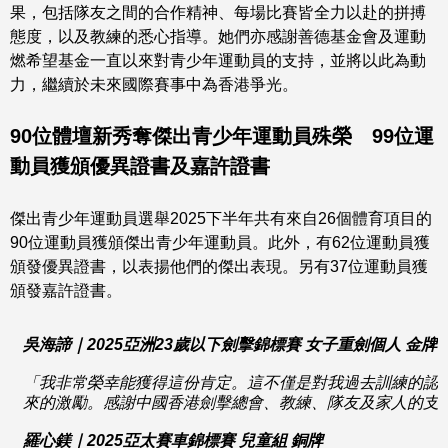
果，包括隊友之間的合作精神、每場比賽皆全力以赴的拼搏
態度，以及教練的悉心指導。她們亦感謝善德基金會及運動
燃希望基金一直以來對青少年運動員的支持，並將以此為動
力，繼續於未來國際賽事中為香港爭光。
90
位體壇新秀奪傑出青少年運動員殊榮
99
位運
動員獲頒優異證書及嘉許證書
傑出青少年運動員選舉2025下半年共有來自26個體育項目的
90位運動員獲頒傑出青少年運動員。此外，有62位運動員獲
頒發優異證書，以表揚他們的傑出表現。另有37位運動員獲
頒發嘉許證書。
吳海諦
｜
2025
亞洲
23
歲以下劍擊錦標賽
女子重劍個人
金牌
「
我
非常榮幸能獲得這份肯定。這不僅是對我過去訓練的認
來的激勵。感謝中國香港劍擊總會、教練、隊友及家人的支
羅心鎂
｜
2025
亞太賽車錦標賽
兒童組
銅牌