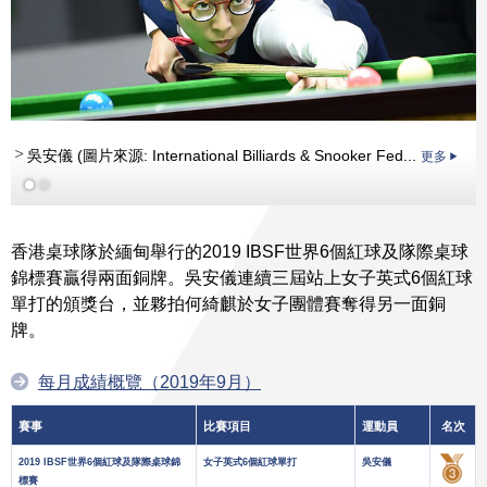
吳安儀 (圖片來源: International Billiards & Snooker Fed...
更多
香港桌球隊於緬甸舉行的2019 IBSF世界6個紅球及隊際桌球
錦標賽贏得兩面銅牌。吳安儀連續三屆站上女子英式6個紅球
更多
單打的頒獎台，並夥拍何綺麒於女子團體賽奪得另一面銅
牌。
每月成績概覽（2019年9月）
賽事
比賽項目
運動員
名次
2019 IBSF世界6個紅球及隊際桌球錦
女子英式6個紅球單打
吳安儀
標賽