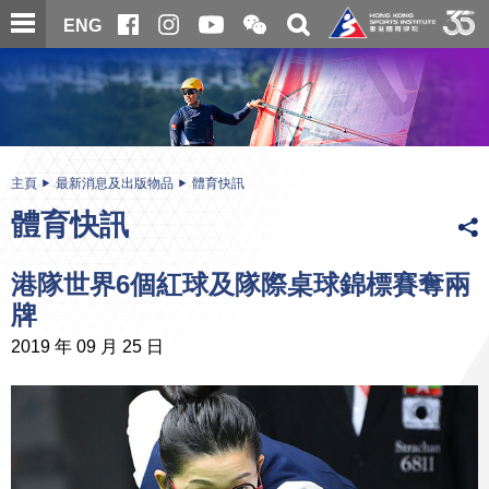
跳
開
開
ENG
至
合
關
微
主
主
搜
信
內
内
尋
二
容
容
維
碼
開
始
主頁
最新消息及出版物品
體育快訊
體育快訊
港隊世界6個紅球及隊際桌球錦標賽奪兩
牌
2019 年 09 月 25 日