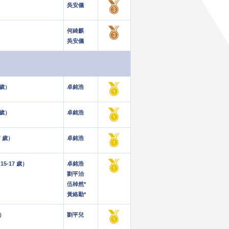
吳安儀
何綺麒
吳安儀
 歲）
卓銘浩
 歲）
卓銘浩
7 歲）
卓銘浩
5-17 歲）
卓銘浩
劉平治
伍棹然*
黃絡勤*
歲）
劉平兒