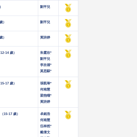
歲）
劉平兒
 歲）
劉平兒
 歲）
黃詩婷
2-14 歲）
朱霆欣*
劉平兒
李欣禧*
莫思騏*
5-17 歲）
張凱琳*
何南慧
梁煦曈*
黃詩婷
15-17 歲）
卓銘浩
何南慧
伍棹然*
戴倩文