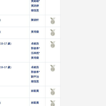
黃絡勤*
黃詩婷
衛恆恩
歲）
陳浚軒
歲）
黃培燊
5-17 歲）
卓銘浩
郭俊希*
伍棹然*
黃培燊
5-17 歲）
卓銘浩
郭俊希*
劉平治
衛恆恩
）
林凱喬
歲）
林凱喬