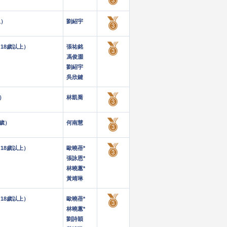
上）
劉紹宇
（18歲以上）
張祐銘
馮俊灝
劉紹宇
吳欣鍵
歲）
林凱喬
 歲）
何南慧
（18歲以上）
歐曉蓓*
張詠恩*
林曉蕙*
黃靖琳
（18歲以上）
歐曉蓓*
林曉蕙*
劉詩穎