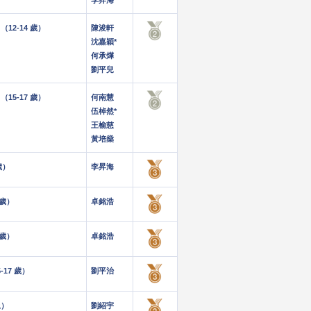
李昇海
12-14 歲）
陳浚軒
沈嘉穎*
何承燁
劉平兒
15-17 歲）
何南慧
伍棹然*
王榆慈
黃培燊
歲）
李昇海
 歲）
卓銘浩
 歲）
卓銘浩
17 歲）
劉平治
上）
劉紹宇