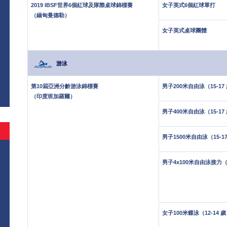
2019 IBSF世界6個紅球及隊際桌球錦標賽
女子英式6個紅球單打
（緬甸曼德勒）
女子英式桌球團體
游泳
第10屆亞洲分齡游泳錦標賽
男子200米自由泳（15-17
（印度班加羅爾）
男子400米自由泳（15-17
男子1500米自由泳（15-1
男子4x100米自由泳接力（1
女子100米蝶泳（12-14 