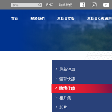
跳
聯絡我們
搜
ENG
至
尋
主
首頁
關於我們
運動員支援
運動員及教練培
內
容
主
内
容
最新消息
開
始
體育快訊
體壇佳績
相片集
影片