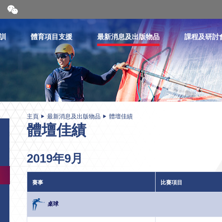
開
合
微
信
訓
體育項目支援
最新消息及出版物品
課程及研討
二
維
碼
主頁
最新消息及出版物品
體壇佳績
體壇佳績
2019年9月
賽事
比賽項目
桌球