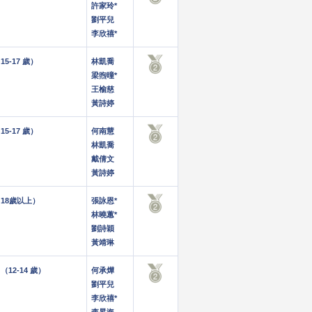
許家玲*
劉平兒
李欣禧*
5-17 歲）
林凱喬
梁煦曈*
王榆慈
黃詩婷
5-17 歲）
何南慧
林凱喬
戴倩文
黃詩婷
（18歲以上）
張詠恩*
林曉蕙*
劉詩穎
黃靖琳
12-14 歲）
何承燁
劉平兒
李欣禧*