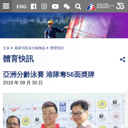
跳
開
開
ENG
至
合
關
微
主
主
搜
信
內
内
尋
二
容
容
維
碼
開
始
主頁
最新消息及出版物品
體育快訊
體育快訊
亞洲分齡泳賽 港隊奪56面奬牌
2019 年 09 月 30 日