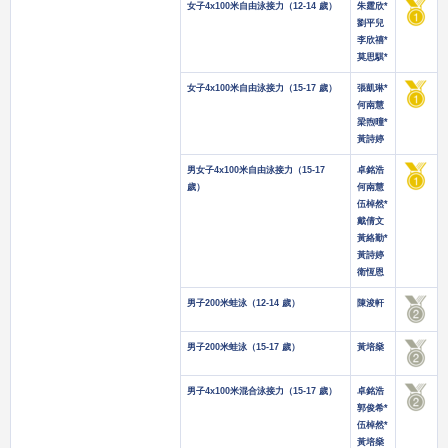
女子4x100米自由泳接力（12-14 歲）
朱霆欣*
劉平兒
李欣禧*
莫思騏*
女子4x100米自由泳接力（15-17 歲）
張凱琳*
何南慧
梁煦曈*
黃詩婷
男女子4x100米自由泳接力（15-17
卓銘浩
歲）
何南慧
伍棹然*
戴倩文
黃絡勤*
黃詩婷
衛恆恩
男子200米蛙泳（12-14 歲）
陳浚軒
男子200米蛙泳（15-17 歲）
黃培燊
男子4x100米混合泳接力（15-17 歲）
卓銘浩
郭俊希*
伍棹然*
黃培燊