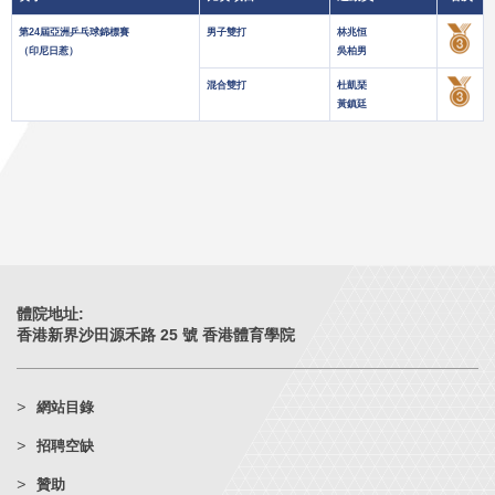
第24屆亞洲乒乓球錦標賽
男子雙打
林兆恒
（印尼日惹）
吳柏男
混合雙打
杜凱琹
黃鎮廷
體院地址:
香港新界沙田源禾路 25 號 香港體育學院
網站目錄
招聘空缺
贊助