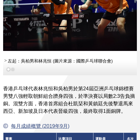
左起：吳柏男和林兆恒 (圖片來源：國際乒乓球聯合會)
香港乒乓球代表林兆恒和吳柏男於第24屆亞洲乒乓球錦標賽
男雙八強輕取朝鮮組合躋身四強，於準決賽以局數2:3告負摘
銅。混雙方面，香港首席組合杜凱琹和黃鎮廷先後擊退馬來
西亞、新加坡及日本代表晉級四強，最終取得1面銅牌。
每月成績概覽 (2019年9月)
賽事
比賽項目
運動員
名次