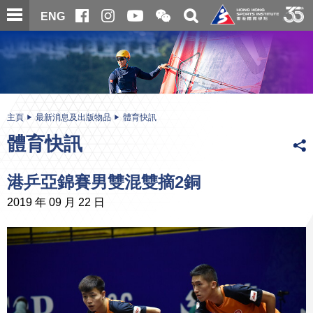
跳
開
開
ENG
至
合
關
微
主
主
搜
信
內
内
尋
二
容
容
維
碼
開
始
主頁
最新消息及出版物品
體育快訊
體育快訊
港乒亞錦賽男雙混雙摘2銅
2019 年 09 月 22 日