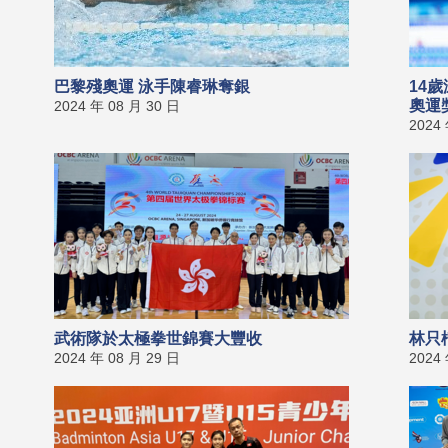
巴黎殘奧運 泳手陳睿琳奪銀
14
奧運
2024 年 08 月 30 日
2024
武術隊於太極拳世錦賽大豐收
林只
2024 年 08 月 29 日
2024