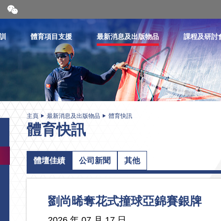
開
合
微
信
訓
體育項目支援
最新消息及出版物品
課程及研討
二
維
碼
主頁
最新消息及出版物品
體育快訊
體育快訊
體壇佳績
公司新聞
其他
劉尚晞奪花式撞球亞錦賽銀牌
2026 年 07 月 17 日