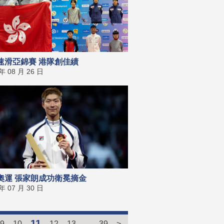
速滑亞錦賽 港隊創佳績
 年 08 月 26 日
奧運 張家朗成功衛冕摘金
 年 07 月 30 日
11
9
10
12
13
...
39
>