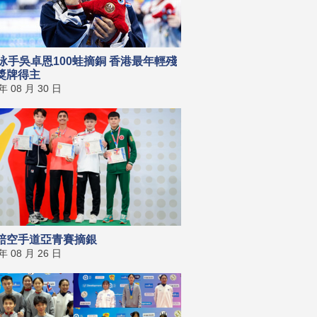
歲泳手吳卓恩100蛙摘銅 香港最年輕殘
獎牌得主
 年 08 月 30 日
棓空手道亞青賽摘銀
 年 08 月 26 日