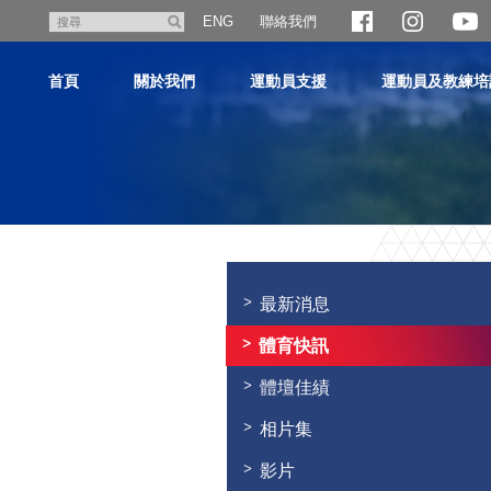
跳
聯絡我們
搜
ENG
至
尋
主
首頁
關於我們
運動員支援
運動員及教練培
內
容
主
内
容
最新消息
開
始
體育快訊
體壇佳績
相片集
影片