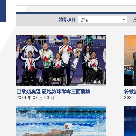
體育項目
所有
巴黎殘奧運 硬地滾球隊奪三面獎牌
符歡
2024 年 09 月 03 日
2024