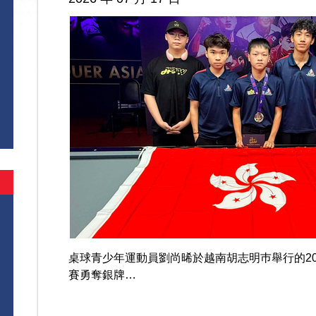
桌球青少年運動員劉尚晞於越南胡志明巿舉行的202
賽勇奪銀牌…