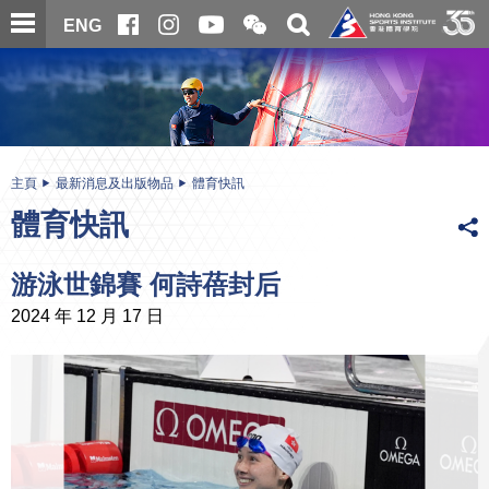
跳
開
開
ENG
至
合
關
微
主
主
搜
信
內
内
尋
二
容
容
維
碼
開
始
主頁
最新消息及出版物品
體育快訊
體育快訊
游泳世錦賽 何詩蓓封后
2024 年 12 月 17 日