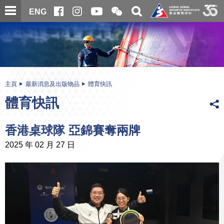
跳
開
開
ENG
至
合
關
微
主
主
搜
信
內
内
尋
二
容
容
維
碼
開
始
主頁
最新消息及出版物品
體育快訊
體育快訊
香港桌球隊 亞錦賽奪兩牌
2025 年 02 月 27 日