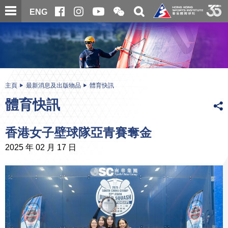
跳
開
開
ENG
至
合
關
微
主
主
搜
信
內
内
尋
二
容
容
維
碼
開
始
主頁
最新消息及出版物品
體育快訊
體育快訊
香港女子壁球隊亞青賽奪金
2025 年 02 月 17 日