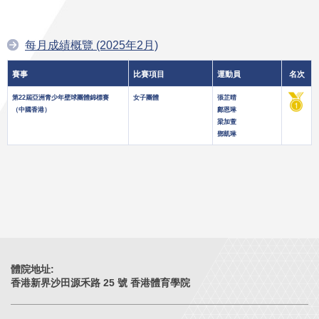
每月成績概覽 (2025年2月)
賽事
比賽項目
運動員
名次
第22屆亞洲青少年壁球團體錦標賽
女子團體
張芷晴
（中國香港）
鄺恩琳
梁加萱
鄧凱琳
體院地址:
香港新界沙田源禾路 25 號 香港體育學院