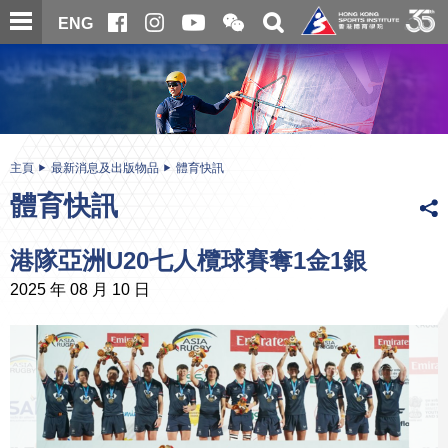
跳
開
開
ENG
至
合
關
微
主
主
搜
信
內
内
尋
二
容
容
維
碼
開
始
主頁
最新消息及出版物品
體育快訊
體育快訊
港隊亞洲U20七人欖球賽奪1金1銀
2025 年 08 月 10 日