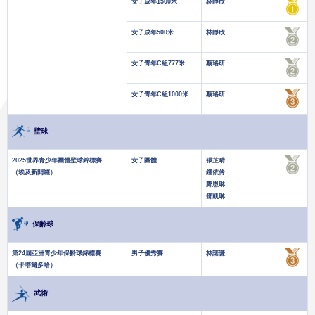
女子成年1500米
林靜欣
女子成年500米
林靜欣
女子青年C組777米
蔡珞研
女子青年C組1000米
蔡珞研
壁球
2025世界青少年團體壁球錦標賽
女子團體
張芷晴
（埃及新開羅）
鍾依伶
鄺恩琳
鄧凱琳
保齡球
第24屆亞洲青少年保齡球錦標賽
男子優秀賽
林諾謙
（卡塔爾多哈）
武術