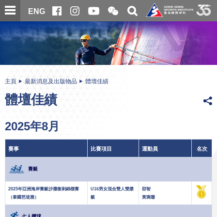
跳
開
開
ENG
至
合
關
微
主
主
搜
信
內
内
尋
二
容
容
維
碼
開
始
主頁
最新消息及出版物品
體壇佳績
體壇佳績
2025年8月
賽事
比賽項目
運動員
名次
賽艇
2025年亞洲海岸賽艇沙灘衝刺錦標賽
U16男女混合雙人雙槳
邵智
（泰國芭堤雅）
艇
黃琬珊
七人欖球