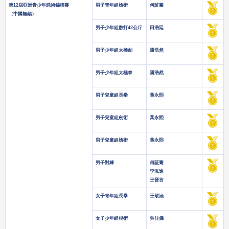
第12屆亞洲青少年武術錦標賽
男子青年組槍術
何証騫
（中國無錫）
男子少年組散打42公斤
田浩廷
男子少年組太極劍
潘浩然
男子少年組太極拳
潘浩然
男子兒童組長拳
葉永熙
男子兒童組劍術
葉永熙
男子兒童組槍術
葉永熙
男子對練
何証騫
李泓進
王晉言
女子青年組長拳
王敬涵
女子少年組棍術
吳佳儀