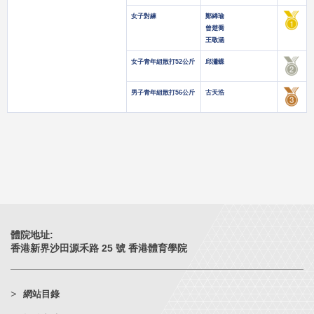
女子對練
鄭絺瑜
曾楚喬
王敬涵
女子青年組散打52公斤
邱瀟蝶
男子青年組散打56公斤
古天浩
體院地址:
香港新界沙田源禾路 25 號 香港體育學院
網站目錄