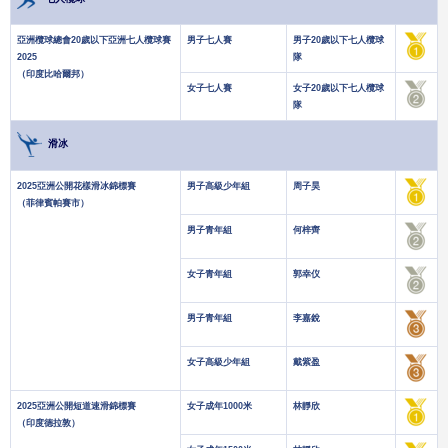
亞洲欖球總會20歲以下亞洲七人欖球賽
男子七人賽
男子20歲以下七人欖球
2025
隊
（印度比哈爾邦）
女子七人賽
女子20歲以下七人欖球
隊
滑冰
2025亞洲公開花樣滑冰錦標賽
男子高級少年組
周子昊
（菲律賓帕賽市）
男子青年組
何梓齊
女子青年組
郭幸仪
男子青年組
李嘉銳
女子高級少年組
戴紫盈
2025亞洲公開短道速滑錦標賽
女子成年1000米
林靜欣
（印度德拉敦）