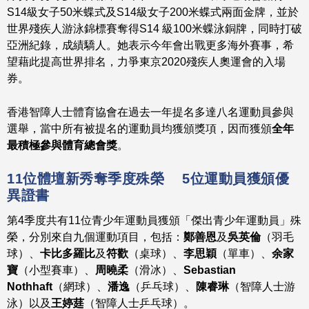
S14級女子50米蝶式及S14級女子200米蝶式兩面金牌，並於
世界殘疾人游泳錦標賽奪得S14 級100米蝶泳銅牌，同時打破
亞洲紀錄，成績驕人。她表示今年會出戰更多海外賽事，希
望藉此提高世界排名，力爭東京2020殘疾人奧運會的入場
券。
香港智障人士體育協會在過去一年提名多達八名運動員參與
選舉，當中所有被提名的運動員均獲頒獎項，因而獲頒
全年
最積極參與體育總會獎
。
11
位體壇新秀奪季度殊榮
5
位運動員獲頒優
異證書
第4季度共有11位青少年運動員獲頒「傑出青少年運動員」殊
榮，分別來自九個運動項目，包括：
鄭善恩
及
吳英倫
（羽毛
球）、
卡比多羅比
及
符歡
（桌球）、
李思穎
（單車）、
余家
寶
（小型賽車）、
周曉柔
（滑冰）、
Sebastian
Nothhaft
（網球）、
潘逸
（乒乓球）、
陳睿琳
（智障人士游
泳）以及
王婷莛
（智障人士乒乓球）。