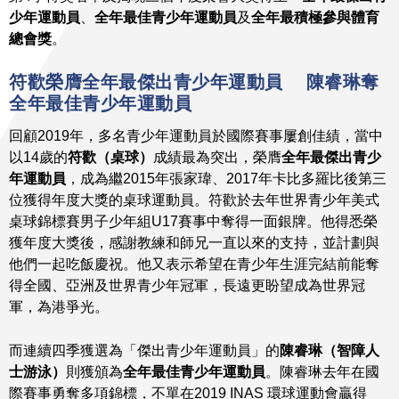
少年運動員
、
全年最佳青少年運動員
及
全年最積極參與體育
總會獎
。
符歡榮膺全年最傑出青少年運動員
陳睿琳奪
全年最佳青少年運動員
回顧2019年，多名青少年運動員於國際賽事屢創佳績，當中
以14歲的
符歡（桌球）
成績最為突出，榮膺
全年最傑出青少
年運動員
，成為繼2015年張家瑋、2017年卡比多羅比後第三
位獲得年度大獎的桌球運動員。符歡於去年世界青少年美式
桌球錦標賽男子少年組U17賽事中奪得一面銀牌。他得悉榮
獲年度大獎後，感謝教練和師兄一直以來的支持，並計劃與
他們一起吃飯慶祝。他又表示希望在青少年生涯完結前能奪
得全國、亞洲及世界青少年冠軍，長遠更盼望成為世界冠
軍，為港爭光。
而連續四季獲選為「傑出青少年運動員」的
陳睿琳（智障人
士游泳）
則獲頒為
全年最佳青少年運動員
。陳睿琳去年在國
際賽事勇奪多項錦標，不單在2019 INAS 環球運動會贏得