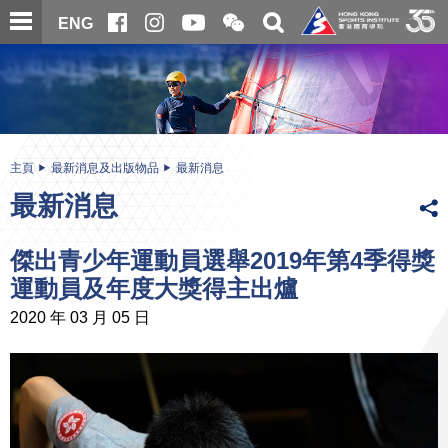
跳
開
開
ENG
至
合
關
微
主
主
搜
信
內
内
尋
二
容
容
維
碼
開
始
主頁
最新消息及出版物品
最新消息
最新消息
傑出青少年運動員選舉2019年第4季得獎
運動員及年度大獎得主出爐
2020 年 03 月 05 日