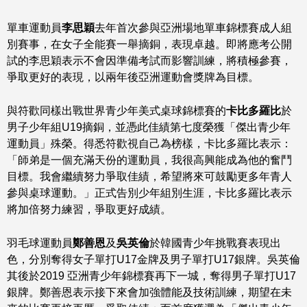
單車運動員
李思穎
去年首次參與亞洲場地單車錦標賽成人組
別賽事，在女子全能賽一舉摘銅，表現卓越。即將應考公開
試的李思穎表示不會因準備考試而影響訓練，將積極參賽，
爭取更好的表現，以兩年後亞洲運動會獎牌為目標。
與符歡同樣出戰世界青少年美式桌球錦標賽的
卡比多羅比
於
男子少年組U19摘銅，並憑此佳績第七度榮獲「傑出青少年
運動員」殊榮。得悉符歡視自己為榜樣，卡比多羅比表示：
「師弟是一個充滿天份的運動員，我很高興能成為他的奮鬥
目標。我會繼續努力爭取佳績，希望將來可鼓勵更多年青人
參與桌球運動。」正式告別少年組別生涯，卡比多羅比表示
將加倍努力練習，爭取更好成績。
羽毛球運動員
鄭善恩
及
吳英倫
於韓國青少年挑戰賽表現出
色，分別奪得女子單打U17金牌及男子單打U17銀牌。吳英倫
其後於2019 亞洲青少年錦標賽再下一城，奪得男子單打U17
銀牌。鄭善恩表示接下來會加強體能及技術訓練，期望在未