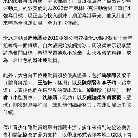
來的比賽再接再厲，爭取佳績；而首度獲選為「傑出青少年
運動員」的吳英倫則以2022青年奧林匹克運動會男子單打4
強為目標，現正全心投入訓練，期望為港爭光。他又計劃將
來轉為全職運動員，全力爭取佳績。
滑冰運動員
周曉柔
於2019亞洲公開花樣滑冰錦標賽女子青年
組奪得一面銅牌。自六歲開始接觸滑冰，周曉柔表示視李慧
詩為奮鬥目標，希望學習她永不放棄、薪火相傳的精神，成
為一名出色的滑冰運動員。
此外，大會向五位運動員頒發優異證書，包括
馬學謙
及
梁子
（體育舞蹈）、
王智軒
（拯溺）以及
陳頌賢
和
李子晴
（跆拳
道），表揚他們在這季度的傑出表現。
劉穎彤
（拯溺）、
程
睿
（小型賽車）、
沈絲晴
（氣功）以及
鍾泇柔
和
何紫荾
（壁
球）則獲頒贈嘉許狀，鼓勵他們繼續努力，在運動場上爭取
佳績。
傑出青少年運動員選舉由體院主辦，多年來得到港協暨奧委
會和體記協會的鼎力支持，以季度形式表揚本地19歲以下青