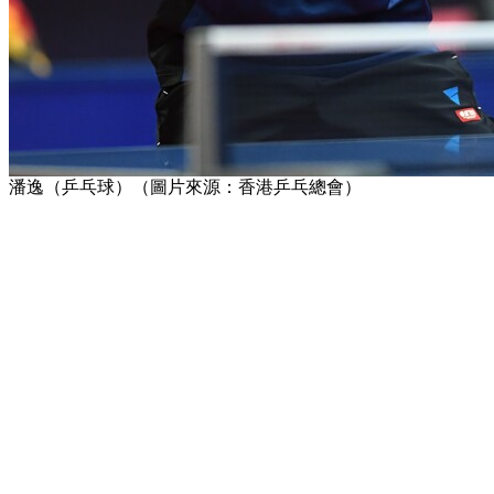
潘逸（乒乓球）（圖片來源：香港乒乓總會）