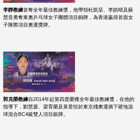
李靜教練
首奪全年最佳教練獎，他帶領杜凱琹、李皓晴及蘇
慧音勇奪東奧乒乓球女子團體項目銅牌，為香港贏得首面女
子隊際項目奧運獎牌。
郭克榮教練
自2014年起第四度榮獲全年最佳教練獎，在他的
指導下，劉慧茵、梁育榮及黃君恒於東京殘奧運摘下硬地滾
球混合BC4級雙人項目銀牌。