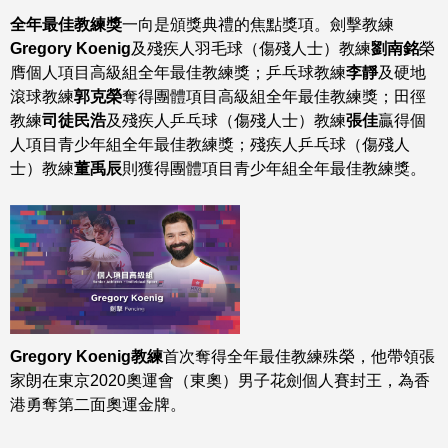
全年最佳教練獎
一向是頒獎典禮的焦點獎項。劍擊教練
Gregory Koenig
及殘疾人羽毛球（傷殘人士）教練
劉南銘
榮
膺個人項目高級組全年最佳教練獎；乒乓球教練
李靜
及硬地
滾球教練
郭克榮
奪得團體項目高級組全年最佳教練獎；田徑
教練
司徒民浩
及殘疾人乒乓球（傷殘人士）教練
張佳
贏得個
人項目青少年組全年最佳教練獎；殘疾人乒乓球（傷殘人
士）教練
董禹辰
則獲得團體項目青少年組全年最佳教練獎。
Gregory Koenig教練
首次奪得全年最佳教練殊榮，他帶領張
家朗在東京2020奧運會（東奧）男子花劍個人賽封王，為香
港勇奪第二面奧運金牌。