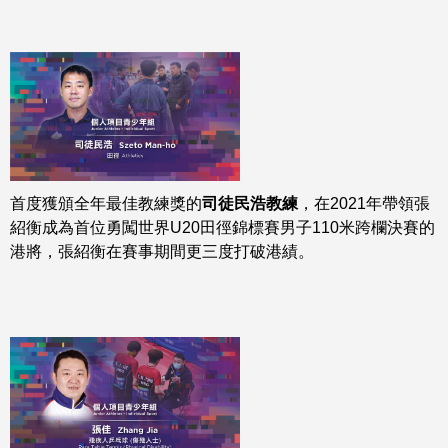
首度獲頒全年最佳教練獎的
司徒民浩教練
，在2021年帶領張
紹衡成為首位勇闖世界U20田徑錦標賽男子110米跨欄決賽的
港將，張紹衡在賽事期間更三度打破港績。