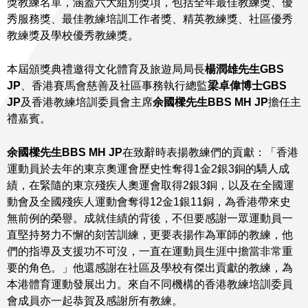
獎教練名單，涵蓋六大組別獎項，包括全年最佳教練獎、優
秀服務獎、最佳教練培訓工作者獎、精英教練獎、社區優秀
教練獎及學校優秀教練獎。
本屆頒獎典禮邀得文化體育及旅遊局局長
楊潤雄先生
GBS
JP
、香港賽馬會慈善及社區事務執行總監
梁卓偉博士
GBS
JP
及香港教練培訓委員會主席
余國樑先生
BBS MH JP
擔任主
禮嘉賓。
余國樑先生
BBS MH JP
在致辭時表揚教練們的貢獻：「香港
運動員於去年的東京奧運會歷史性奪得1金2銀3銅的驕人成
績，在緊隨的東京殘疾人奧運會取得2銀3銅，以及在全國運
動會及全國殘疾人運動會奪得12金1銀11銅，為香港帶來史
無前例的榮譽。成就佳績的背後，不但要感謝一眾運動員一
直堅持努力不懈的刻苦訓練，更要表揚作為軍師的教練，他
們的指導及支援功不可沒，一直在運動員生涯中擔當非常重
要的角色。」他還感謝在社區及學校有傑出貢獻的教練，為
本港體育運動發展出力。來自不同機構的香港教練培訓委員