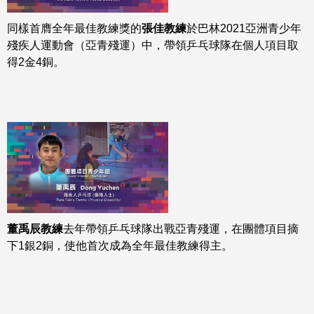
同樣首膺全年最佳教練獎的
張佳教練
於巴林2021亞洲青少年
殘疾人運動會（亞青殘運）中，帶領乒乓球隊在個人項目取
得2金4銅。
董禹辰教練
去年帶領乒乓球隊出戰亞青殘運，在團體項目摘
下1銀2銅，使他首次成為全年最佳教練得主。