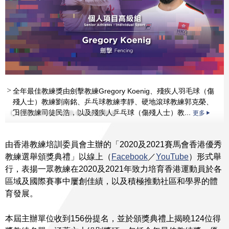
全年最佳教練獎由劍擊教練Gregory Koenig、殘疾人羽毛球（傷
全年最佳教練獎由劍擊教練Gregory Koenig、殘疾人羽毛球（傷
殘人士）教練劉南銘、乒乓球教練李靜、硬地滾球教練郭克榮、
殘人士）教練劉南銘、乒乓球教練李靜、硬地滾球教練郭克榮、
田徑教練司徒民浩，以及殘疾人乒乓球（傷殘人士）教...
田徑教練司徒民浩，以及殘疾人乒乓球（傷殘人士）教...
更多
更多
更多
更多
更多
更多
更多
更多
更多
更多
更多
由香港教練培訓委員會主辦的「2020及2021賽馬會香港優秀
教練選舉頒獎典禮」以線上（
Facebook
／
YouTube
）形式舉
行，表揚一眾教練在2020及2021年致力培育香港運動員於各
區域及國際賽事中屢創佳績，以及積極推動社區和學界的體
育發展。
本屆主辦單位收到156份提名，並於頒獎典禮上揭曉124位得