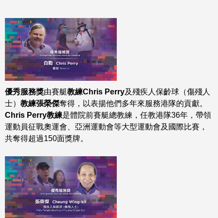
優秀服務獎
由賽艇
教練
Chris Perry
及殘疾人保齡球（傷殘人
士）
教練張榮傑
奪得，以表揚他們多年來服務港隊的貢獻。
Chris Perry教練
是體院前賽艇總教練，任教港隊36年，帶領
運動員征戰奧運會、亞洲運動會等大型運動會及國際比賽，
共奪得超過150面獎牌。