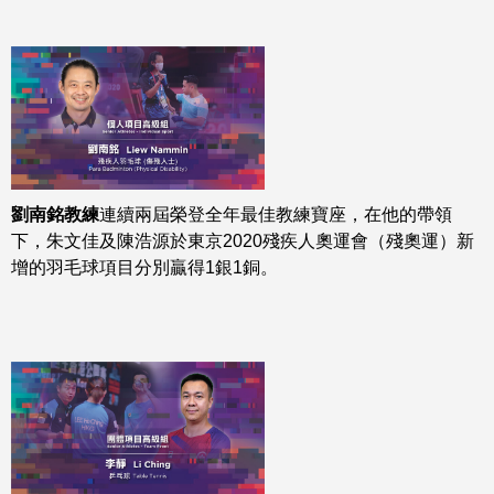
劉南銘教練
連續兩屆榮登全年最佳教練寶座，在他的帶領
下，朱文佳及陳浩源於東京2020殘疾人奧運會（殘奧運）新
增的羽毛球項目分別贏得1銀1銅。