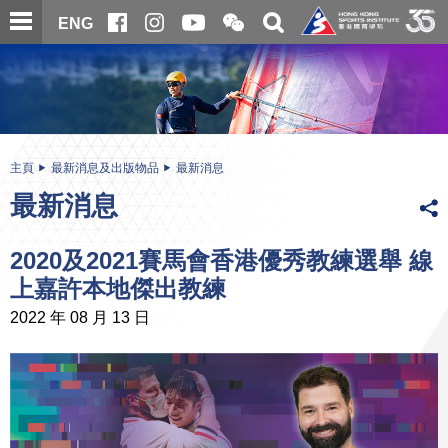
跳
開
開
ENG
至
合
關
微
主
主
搜
信
內
内
尋
二
容
容
維
碼
開
始
主頁
最新消息及出版物品
最新消息
最新消息
2020及2021賽馬會香港優秀教練選舉 線
上嘉許本地傑出教練
2022 年 08 月 13 日