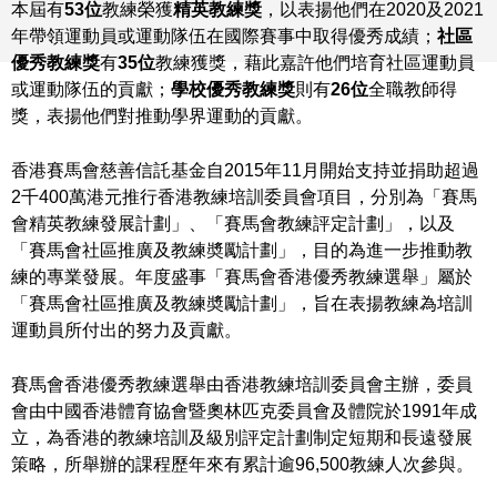
本屆有
53
位
教練榮獲
精英教練獎
，以表揚他們在2020及2021
年帶領運動員或運動隊伍在國際賽事中取得優秀成績；
社區
優秀教練獎
有
35
位
教練獲獎，藉此嘉許他們培育社區運動員
或運動隊伍的貢獻；
學校優秀教練獎
則有
26
位
全職教師得
獎，表揚他們對推動學界運動的貢獻。
香港賽馬會慈善信託基金自2015年11月開始支持並捐助超過
2千400萬港元推行香港教練培訓委員會項目，分別為「賽馬
會精英教練發展計劃」、「賽馬會教練評定計劃」，以及
「賽馬會社區推廣及教練奬勵計劃」，目的為進一步推動教
練的專業發展。年度盛事「賽馬會香港優秀教練選舉」屬於
「賽馬會社區推廣及教練奬勵計劃」，旨在表揚教練為培訓
運動員所付出的努力及貢獻。
賽馬會香港優秀教練選舉由香港教練培訓委員會主辦，委員
會由中國香港體育協會暨奧林匹克委員會及體院於1991年成
立，為香港的教練培訓及級別評定計劃制定短期和長遠發展
策略，所舉辦的課程歷年來有累計逾96,500教練人次參與。