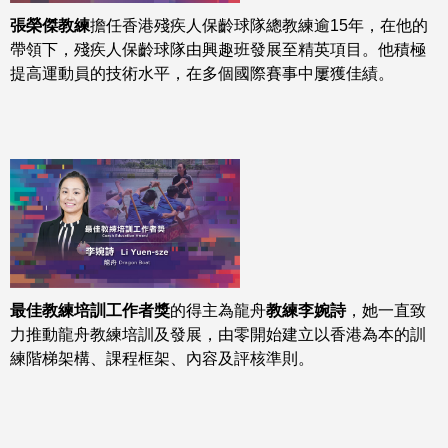
張榮傑教練
擔任香港殘疾人保齡球隊總教練逾15年，在他的
帶領下，殘疾人保齡球隊由興趣班發展至精英項目。他積極
提高運動員的技術水平，在多個國際賽事中屢獲佳績。
最佳教練培訓工作者獎
的得主為龍舟
教練李婉詩
，她一直致
力推動龍舟教練培訓及發展，由零開始建立以香港為本的訓
練階梯架構、課程框架、內容及評核準則。