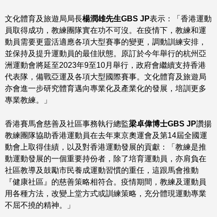
會成員亦一起恭賀及感謝所有教練。
文化體育及旅遊局局長
楊潤雄先生
GBS JP
表示：「香港運動
員取得成功，教練團隊實在功不可沒。在疫情下，教練和運
動員需要更靈活適應各項大型賽事的變更，調動訓練安排，
並保持及提升運動員的最佳狀態。原訂於今年舉行的杭州亞
洲運動會將延至2023年9至10月舉行，政府會繼續支持香港
代表隊，備戰亞運及各項大型國際賽事。文化體育及旅遊局
亦會進一步研究體育邁向專業化及產業化的發展，培訓更多
專業教練。」
香港賽馬會慈善及社區事務執行總監
梁卓偉博士
GBS JP
讚揚
教練團隊協助香港運動員在去年東京奧運會及第14屆全國運
動會上取得佳績，以及對香港運動發展的貢獻：「教練是推
動運動發展的一個重要持份者，除了培育運動員，亦肩負在
社區教導及鼓勵市民養成運動習慣的重任，這跟馬會推動
『健康社區』的慈善策略相符合。疫情期間，教練及運動員
用各種方法，改變上堂方式或訓練策略，充分體現運動專業
不屈不撓的精神。」