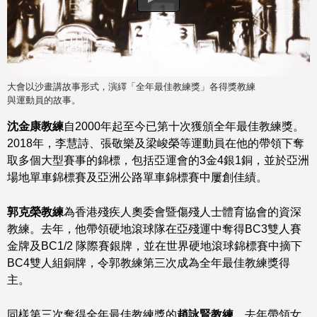
大會以沙畫講故事形式，演繹「全年最佳教練獎」各得獎教練
與運動員的故事。
沈金康
教練
自2000年起至今已第十次獲頒全年最佳教練獎。
2018年，李慧詩、張敬樂及梁峻榮等運動員在他的帶領下奪
取多個大型賽事的錦標，包括亞運會的3金4銀1銅，並於亞洲
場地單車錦標賽及亞洲公路單車錦標賽中屢創佳績。
郭克榮教練
為香港殘疾人奧委會暨傷殘人士體育協會的資深
教練。去年，他帶領硬地滾球隊在亞殘運中奪得BC3雙人賽
金牌及BC1/2 隊際賽銀牌，並在世界硬地滾球錦標賽中摘下
BC4雙人組銅牌，令郭教練第三次成為全年最佳教練獎得
主。
同樣第三次奪得全年最佳教練獎的
趙詠賢
教練
，去年帶領女