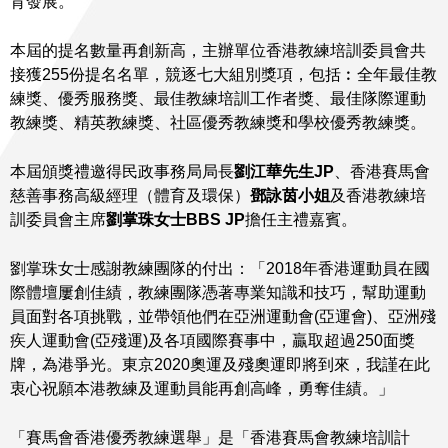
育發展。
本屆的提名數量再創新高，主辦單位香港教練培訓委員會共
接獲255份提名名單，競逐七大組別獎項，包括︰全年最佳教
練獎、優秀服務獎、最佳教練培訓工作者獎、最佳隊際運動
教練獎、精英教練獎、社區優秀教練獎和學校優秀教練獎。
本屆頒獎禮邀得民政事務局局長
劉江華先生
JP
、香港賽馬會
慈善事務高級經理（體育及環保）
鄧詠茵小姐
及香港教練培
訓委員會主席
劉掌珠
女士
BBS JP
擔任主禮嘉賓。
劉掌珠女士感謝教練團隊的付出：「2018年香港運動員在國
際體壇屢創佳績，教練團隊憑著專業知識和技巧，幫助運動
員面對各項挑戰，並帶領他們在亞洲運動會(亞運會)、亞洲殘
疾人運動會(亞殘運)及各項國際賽事中，贏取超過250面獎
牌，為港爭光。東京2020奧運及殘奧運即將到來，我謹在此
衷心祝願本港教練及運動員能再創高峰，勇奪佳績。」
「賽馬會香港優秀教練選舉」是「香港賽馬會教練培訓計