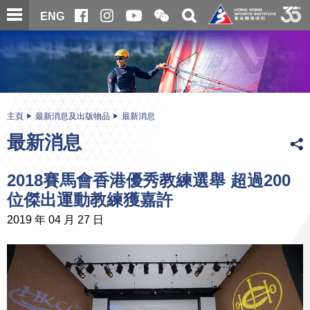
跳
開
開
ENG
至
合
關
微
主
主
搜
信
內
内
尋
二
容
容
維
碼
開
始
主頁
最新消息及出版物品
最新消息
最新消息
2018賽馬會香港優秀教練選舉 超過200
位傑出運動教練獲嘉許
2019 年 04 月 27 日