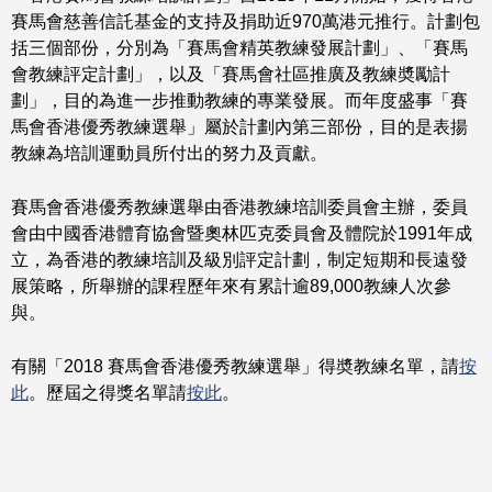
賽馬會慈善信託基金的支持及捐助近970萬港元推行。計劃包
括三個部份，分別為「賽馬會精英教練發展計劃」、「賽馬
會教練評定計劃」，以及「賽馬會社區推廣及教練奬勵計
劃」，目的為進一步推動教練的專業發展。而年度盛事「賽
馬會香港優秀教練選舉」屬於計劃內第三部份，目的是表揚
教練為培訓運動員所付出的努力及貢獻。
賽馬會香港優秀教練選舉由香港教練培訓委員會主辦，委員
會由中國香港體育協會暨奧林匹克委員會及體院於1991年成
立，為香港的教練培訓及級別評定計劃，制定短期和長遠發
展策略，所舉辦的課程歷年來有累計逾89,000教練人次參
與。
有關「2018 賽馬會香港優秀教練選舉」得奬教練名單，請
按
此
。歷屆之得獎名單請
按此
。