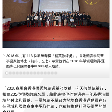
2018 年共有 113 位教練奪得「精英教練獎」。香港體育學院董
事謝家德博士（前排，左七）恭賀他們在 2018 年帶領運動員/運
動隊伍於國際賽事中奪得驕人成績。
更多
更多
更多
「2018賽馬會香港優秀教練選舉頒獎禮」今天假體院舉行，
揭曉205位得獎教練名單，藉此表揚他們在過去一年為香港體
壇的付出和貢獻。一眾教練不單致力於培育香港運動員在各
個區域和國際賽事中爭取佳績，亦積極推動社區及學界的體