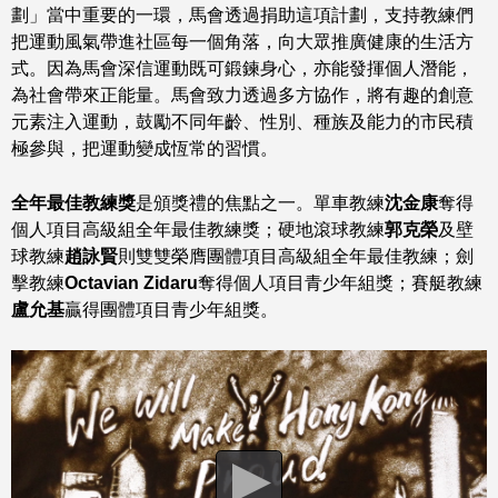
劃」當中重要的一環，馬會透過捐助這項計劃，支持教練們
把運動風氣帶進社區每一個角落，向大眾推廣健康的生活方
式。因為馬會深信運動既可鍛鍊身心，亦能發揮個人潛能，
為社會帶來正能量。馬會致力透過多方協作，將有趣的創意
元素注入運動，鼓勵不同年齡、性別、種族及能力的市民積
極參與，把運動變成恆常的習慣。
全年最佳教練獎
是頒獎禮的焦點之一。單車教練
沈金康
奪得
個人項目高級組全年最佳教練獎；硬地滾球教練
郭克榮
及壁
球教練
趙詠賢
則雙雙榮膺團體項目高級組全年最佳教練；劍
擊教練
Octavian Zidaru
奪得個人項目青少年組獎；賽艇教練
盧允基
贏得團體項目青少年組獎。