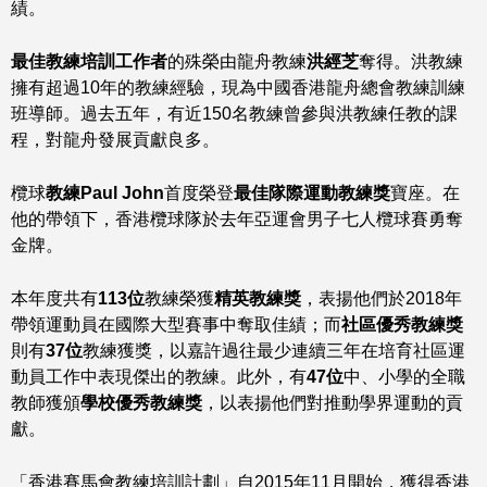
績。
最佳教練培訓工作者
的殊榮由龍舟教練
洪經芝
奪得。洪教練
擁有超過10年的教練經驗，現為中國香港龍舟總會教練訓練
班導師。過去五年，有近150名教練曾參與洪教練任教的課
程，對龍舟發展貢獻良多。
欖球
教練
Paul John
首度榮登
最佳隊際運動教練獎
寶座。在
他的帶領下，香港欖球隊於去年亞運會男子七人欖球賽勇奪
金牌。
本年度共有
113
位
教練榮獲
精英教練獎
，表揚他們於2018年
帶領運動員在國際大型賽事中奪取佳績；而
社區優秀教練獎
則有
37
位
教練獲獎，以嘉許過往最少連續三年在培育社區運
動員工作中表現傑出的教練。此外，有
47
位
中、小學的全職
教師獲頒
學校優秀教練獎
，以表揚他們對推動學界運動的貢
獻。
「香港賽馬會教練培訓計劃」自2015年11月開始，獲得香港