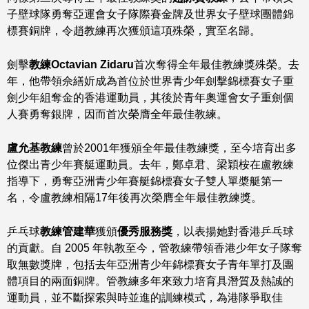
子壁球隊勇奪亞運會女子隊際賽金牌及世界女子壁球團體錦
標賽銅牌，令趙教練再次獲頒這項殊榮，實至名歸。
劍擊
教練
Octavian Zidaru
首次奪得全年最佳教練獎殊榮。去
年，他帶領佘繕妡成為首位於世界青少年劍擊錦標賽女子重
劍少年組奪金的香港運動員，其後於青年奧運會女子重劍個
人賽勇奪銀牌，因而首次榮膺全年最佳教練。
盧允基
教練
曾於2001年獲頒全年最佳教練獎，至今培育出多
位傑出青少年賽艇運動員。去年，鄭卓君、梁穎桉在盧教練
指導下，勇奪亞洲青少年賽艇錦標賽女子雙人單槳艇第一
名，令盧教練相隔17年後再次榮膺全年最佳教練獎。
乒乓球
教練管建華
獲頒
優秀服務獎
，以表揚她對香港乒乓球
的貢獻。自 2005 年執教至今，管教練帶領香港少年女子隊奪
取無數獎牌，包括去年亞洲青少年錦標賽女子青年單打及團
體項目的兩面銅牌。管教練多年來致力培育具潛質及熱誠的
運動員，並不斷探索與時並進的訓練模式，為港隊爭取佳