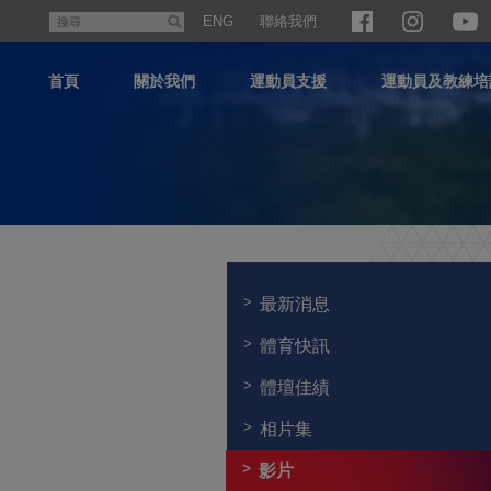
跳
聯絡我們
搜
ENG
至
尋
主
首頁
關於我們
運動員支援
運動員及教練培
內
容
主
内
容
最新消息
開
始
體育快訊
體壇佳績
相片集
影片