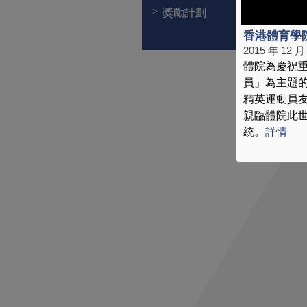
獎勵計劃
香港體育學
2015 年 12 月
體院為慶祝重
員」為主題
精英運動員
親臨體院此
統。
詳情