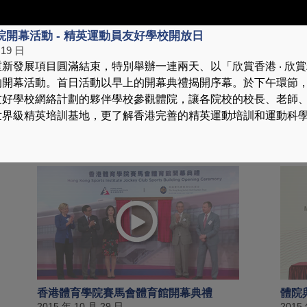
院開幕活動 - 精英運動員友好學校開放日
 19 日
新發展項目圓滿結束，特別舉辦一連兩天、以「欣賞香港 ‧ 欣
的開幕活動。首日活動以早上的開幕典禮揭開序幕。於下午環節
友好學校網絡計劃的夥伴學校參觀體院，讓各院校的校長、老師
世界級精英培訓基地，更了解香港完善的精英運動培訓和運動科
香港體育學院開幕活動 - 典禮
香港
學校
2015 年 12 月 19 日
2015
香港體育學院賽馬會體育館開幕典禮
體院
2015 年 10 月 29 日
2015