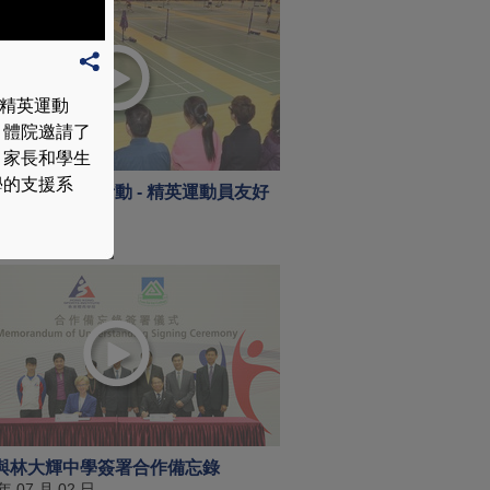
賞精英運動
，體院邀請了
、家長和學生
學的支援系
體育學院開幕活動 - 精英運動員友好
開放日
 年 12 月 19 日
與林大輝中學簽署合作備忘錄
 年 07 月 02 日