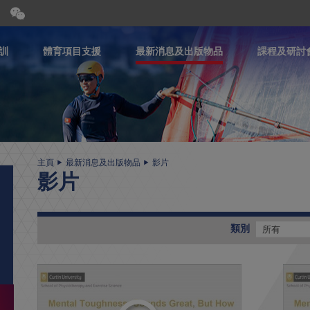
開
合
微
信
訓
體育項目支援
最新消息及出版物品
課程及研討
二
維
碼
主頁
最新消息及出版物品
影片
影片
類別
所有