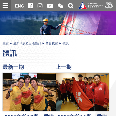
跳
開
開
ENG
至
合
關
微
主
主
搜
信
內
内
尋
二
容
容
維
碼
開
始
主頁
最新消息及出版物品
昔日檔案
體訊
體訊
最新一期
上一期