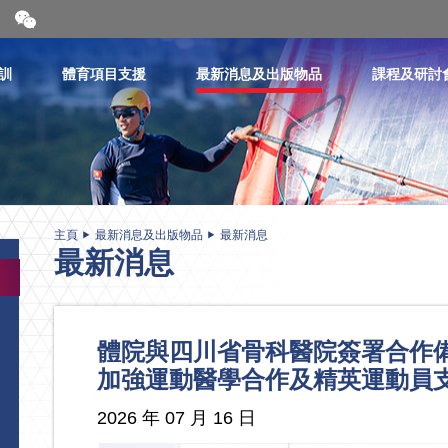
開
合
微
信
訓
體育項目支援
最新消息及出版物品
課程及研討
二
維
碼
主頁
最新消息及出版物品
最新消息
最新消息
體院與四川省骨科醫院簽署合
加強運動醫學合作及精英運動員
2026 年 07 月 16 日