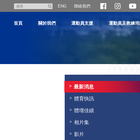
跳
聯絡我們
搜
ENG
至
尋
主
首頁
關於我們
運動員支援
運動員及教練培
內
容
主
内
容
最新消息
開
始
體育快訊
體壇佳績
相片集
影片