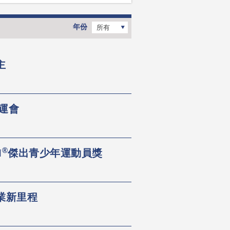
年份
所有
主
運會
®
I
傑出青少年運動員獎
業新里程