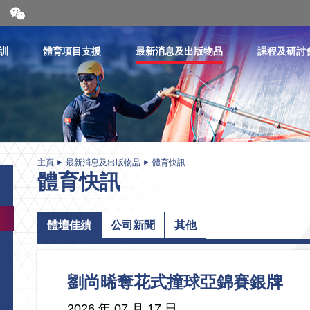
開
合
微
信
訓
體育項目支援
最新消息及出版物品
課程及研討
二
維
碼
主頁
最新消息及出版物品
體育快訊
體育快訊
體壇佳績
公司新聞
其他
劉尚晞奪花式撞球亞錦賽銀牌
2026 年 07 月 17 日