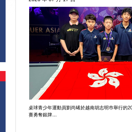
桌球青少年運動員劉尚晞於越南胡志明巿舉行的202
賽勇奪銀牌…