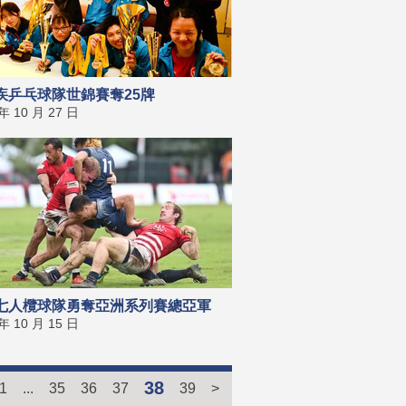
疾乒乓球隊世錦賽奪25牌
 年 10 月 27 日
七人欖球隊勇奪亞洲系列賽總亞軍
 年 10 月 15 日
38
1
...
35
36
37
39
>