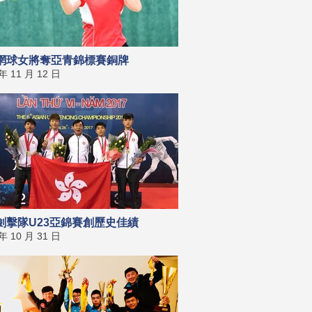
網球女將奪亞青錦標賽銅牌
 年 11 月 12 日
劍擊隊U23亞錦賽創歷史佳績
 年 10 月 31 日