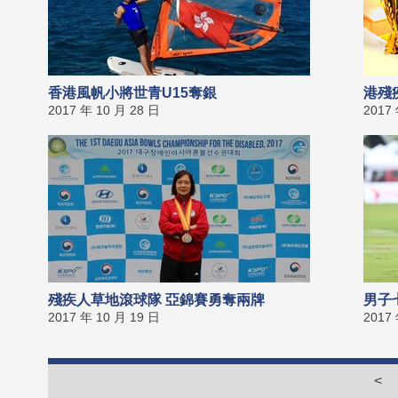
香港風帆小將世青U15奪銀
港殘
2017 年 10 月 28 日
2017
殘疾人草地滾球隊 亞錦賽勇奪兩牌
男子
2017 年 10 月 19 日
2017
<