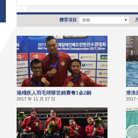
體育項目
所有
港殘疾人羽毛球隊世錦賽奪1金2銅
滑浪
2017 年 11 月 27 日
2017