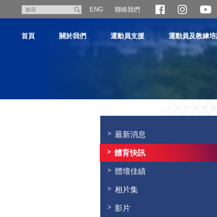
跳
聯絡我們
搜
ENG
至
尋
主
首頁
關於我們
運動員支援
運動員及教練培
內
容
主
内
容
最新消息
開
始
體育快訊
體壇佳績
相片集
影片