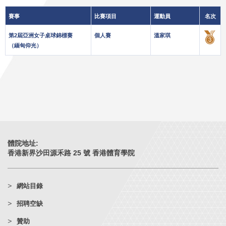
賽事
比賽項目
運動員
名次
第2屆亞洲女子桌球錦標賽
個人賽
溫家琪
（緬甸仰光）
體院地址:
香港新界沙田源禾路 25 號 香港體育學院
網站目錄
招聘空缺
贊助