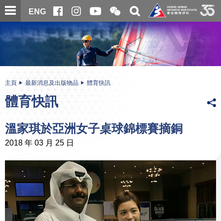
跳
開
開
ENG
至
合
關
微
主
主
搜
信
內
内
尋
二
容
容
維
碼
開
始
主頁
最新消息及出版物品
體育快訊
體育快訊
溫家琪於亞洲女子桌球錦標賽摘銅
2018 年 03 月 25 日