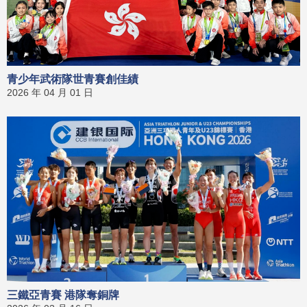
青少年武術隊世青賽創佳績
2026 年 04 月 01 日
三鐵亞青賽 港隊奪銅牌