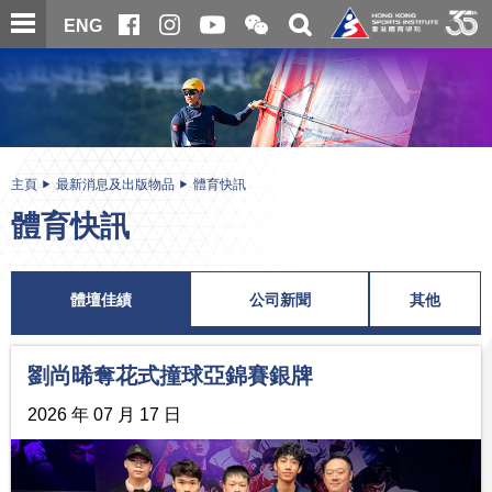
跳
開
開
ENG
至
合
關
微
主
主
搜
信
內
内
尋
二
容
容
維
碼
開
始
主頁
最新消息及出版物品
體育快訊
體育快訊
體壇佳績
公司新聞
其他
劉尚晞奪花式撞球亞錦賽銀牌
2026 年 07 月 17 日