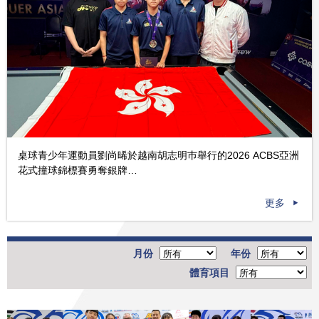
桌球青少年運動員劉尚晞於越南胡志明巿舉行的2026 ACBS亞洲
花式撞球錦標賽勇奪銀牌…
更多
月份
年份
體育項目