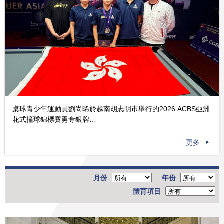
桌球青少年運動員劉尚晞於越南胡志明巿舉行的2026 ACBS亞洲
花式撞球錦標賽勇奪銀牌…
更多
月份
年份
體育項目