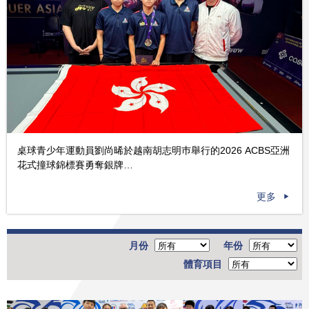
桌球青少年運動員劉尚晞於越南胡志明巿舉行的2026 ACBS亞洲
花式撞球錦標賽勇奪銀牌…
更多
月份
年份
體育項目