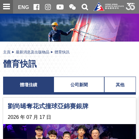
跳
開
開
ENG
至
合
關
微
主
主
搜
信
內
内
尋
二
容
容
維
碼
開
始
主頁
最新消息及出版物品
體育快訊
體育快訊
體壇佳績
公司新聞
其他
劉尚晞奪花式撞球亞錦賽銀牌
2026 年 07 月 17 日