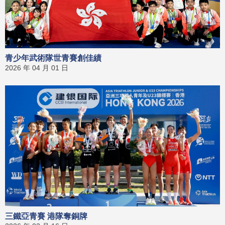
青少年武術隊世青賽創佳績
2026 年 04 月 01 日
三鐵亞青賽 港隊奪銅牌