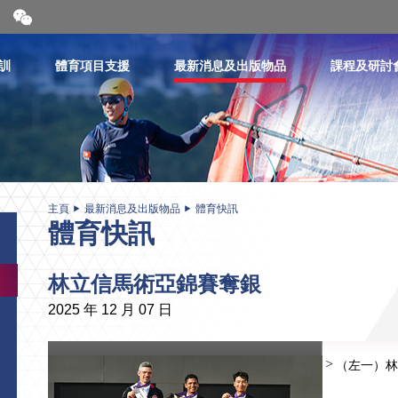
開
合
微
信
訓
體育項目支援
最新消息及出版物品
課程及研討
二
維
碼
主頁
最新消息及出版物品
體育快訊
體育快訊
林立信馬術亞錦賽奪銀
2025 年 12 月 07 日
（左一）林