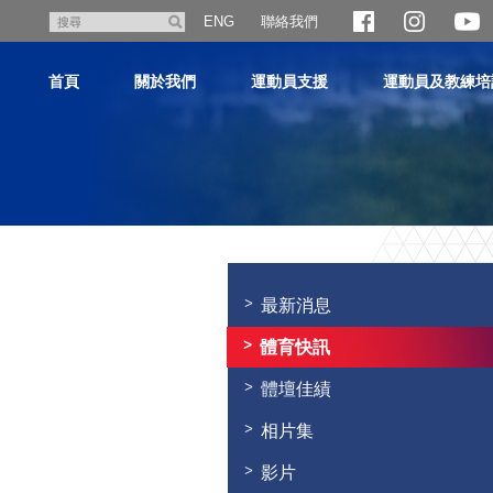
跳
聯絡我們
搜
ENG
至
尋
主
首頁
關於我們
運動員支援
運動員及教練培
內
容
主
内
容
最新消息
開
始
體育快訊
體壇佳績
相片集
影片