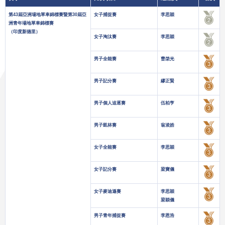
第43屆亞洲場地單車錦標賽暨第30屆亞
女子捕捉賽
李思穎
洲青年場地單車錦標賽
（印度新德里）
女子淘汰賽
李思穎
男子全能賽
曹棨光
男子記分賽
繆正賢
男子個人追逐賽
伍柏亨
男子凱林賽
翁浚皓
女子全能賽
李思穎
女子記分賽
梁寶儀
女子麥迪遜賽
李思穎
梁穎儀
男子青年捕捉賽
李恩浩