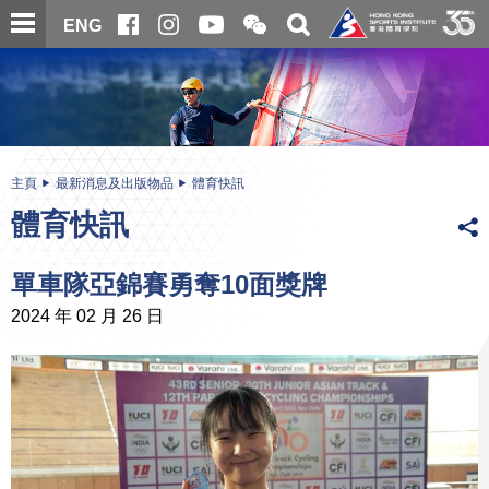
跳
開
開
ENG
至
合
關
微
主
主
搜
信
內
内
尋
二
容
容
維
碼
開
始
主頁
最新消息及出版物品
體育快訊
體育快訊
單車隊亞錦賽勇奪10面獎牌
2024 年 02 月 26 日