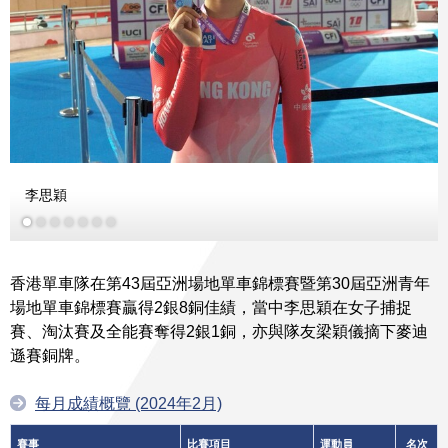
李思穎
香港單車隊在第43屆亞洲場地單車錦標賽暨第30屆亞洲青年
場地單車錦標賽贏得2銀8銅佳績，當中李思穎在女子捕捉
賽、淘汰賽及全能賽奪得2銀1銅，亦與隊友梁穎儀摘下麥迪
遜賽銅牌。
每月成績概覽 (2024年2月)
賽事
比賽項目
運動員
名次