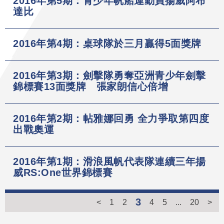
2016年第5期：青少年帆船運動員揚威阿布
達比
2016年第4期：桌球隊於三月贏得5面獎牌
2016年第3期：劍擊隊勇奪亞洲青少年劍擊
錦標賽13面獎牌 張家朗信心倍增
2016年第2期：帖雅娜回勇 全力爭取第四度
出戰奧運
2016年第1期：滑浪風帆代表隊連續三年揚
威RS:One世界錦標賽
3
<
1
2
4
5
...
20
>