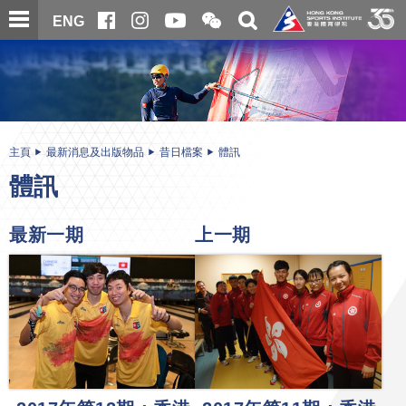
跳
開
開
ENG
至
合
關
微
主
主
搜
信
內
内
尋
二
容
容
維
碼
開
始
主頁
最新消息及出版物品
昔日檔案
體訊
體訊
最新一期
上一期