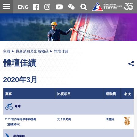
跳
開
開
ENG
至
合
關
微
主
主
搜
信
內
内
尋
二
容
容
維
碼
開
始
主頁
最新消息及出版物品
體壇佳績
體壇佳績
2020年3月
賽事
比賽項目
運動員
名次
單車
2020世界場地單車錦標賽
女子爭先賽
李慧詩
（德國柏林）
滑浪風帆