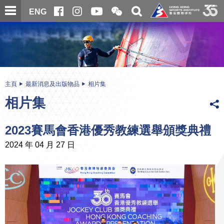
跳
開
開
ENG
至
合
關
微
主
主
搜
信
內
内
尋
二
容
容
維
碼
開
始
主頁
最新消息及出版物品
相片集
相片集
2023賽馬會香港優秀教練選舉頒獎典禮
2024 年 04 月 27 日