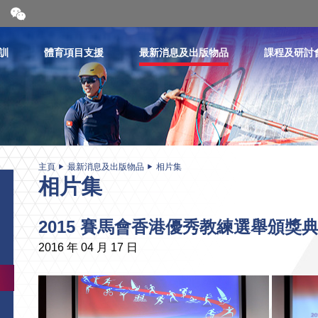
開
合
微
信
訓
體育項目支援
最新消息及出版物品
課程及研討
二
維
碼
主頁
最新消息及出版物品
相片集
相片集
2015 賽馬會香港優秀教練選舉頒獎
2016 年 04 月 17 日