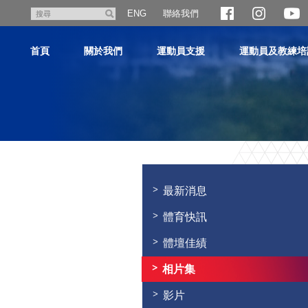
跳
聯絡我們
搜
ENG
至
尋
主
首頁
關於我們
運動員支援
運動員及教練培
內
容
主
内
容
最新消息
開
始
體育快訊
體壇佳績
相片集
影片