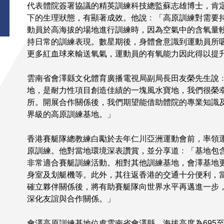
代表體院簽署協議的精英訓練科技總監蘇志雄博士，肯
下的生理狀態，有顯著成效。他說﹕「高原訓練對需要
動員於高海拔的場地進行訓練時，因為空氣中的含氧量
持日常的訓練表現。數星期後，身體會意識到運動員所
更多紅血球來輸送氧氣，運動員的有氧能力因此得以提
雲南省會澤縣文化體育廣播電視局副局長田友榮先生說
地，是耐力性項目創造佳績的一塊風水寶地，我們很榮
所。開展合作關係後，我們期望能借助體院的專業知識
界級的高原訓練基地。」
香港賽艇隊總教練白勵於去年仁川亞洲運動會前，率領
原訓練。他對當地環境深表讚賞，並分享道﹕「基地包
非常適合賽艇訓練活動。相對其他訓練基地，會澤基地
身室及划艇機等。此外，其往返香港的交通十分便利，
確立夥伴關係後，將有助賽艇隊向世界水平再邁進一步
深化友誼與合作關係。」
會澤高原訓練基地位處雲南省會澤縣，海拔高度為695至4,