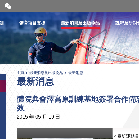
開
合
微
信
訓
體育項目支援
最新消息及出版物品
課程及研討
二
維
碼
主頁
最新消息及出版物品
最新消息
最新消息
體院與會澤高原訓練基地簽署合作備
效
2015 年 05 月 19 日
賽艇運動員