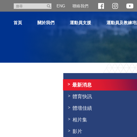
跳
聯絡我們
搜
ENG
至
尋
主
首頁
關於我們
運動員支援
運動員及教練培
內
容
主
内
容
最新消息
開
始
體育快訊
體壇佳績
相片集
影片