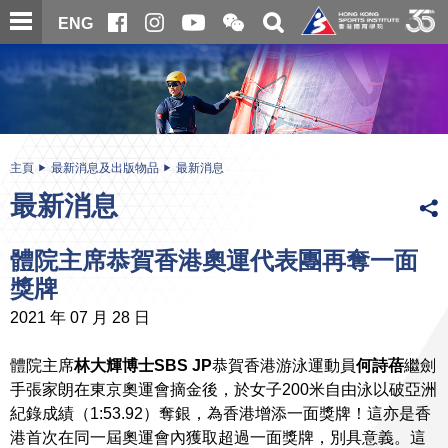
跳
開
開
ENG
至
合
關
微
主
主
搜
信
內
内
尋
二
容
容
維
碼
開
始
主頁
最新消息及出版物品
最新消息
最新消息
體院主席恭賀香港奧運代表團再奪一面
獎牌
2021 年 07 月 28 日
體院主席
林大輝博士SBS JP
恭賀香港游泳運動員
何詩蓓
繼劍
手張家朗在東京奧運會摘金後，於女子200米自由泳以破亞洲
紀錄成績（1:53.92）奪銀，為香港增添一面獎牌！這亦是香
港首次在同一屆奧運會內獲取超過一面獎牌，別具意義。這