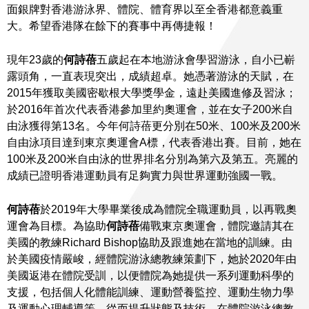
面銀牌對香港游泳界、體院、體育界以至全香港都意義重
大。希望香港隊在餘下的賽事中再傳捷報！
現年23歲的
何詩蓓
五歲起在本地游泳會學習游泳，自小已嶄
露頭角，一直表現突出，成績超卓。她憑著游泳的天賦，在
2015年獲取美國密歇根大學獎學金，遠赴美國進修及習泳；
於2016年首次代表香港參加里約奧運會，並在女子200米自
由泳獲得第13名。今年何詩蓓更分別在50米、100米及200米
自由泳項目達到東京奧運會A標，代表香港出賽。目前，她在
100米及200米自由泳的世界排名分別為第六及第五。亮麗的
成績已證明香港運動員有足夠實力與世界運動強國一戰。
何詩蓓
於2019年大學畢業後成為體院全職運動員，以再戰奧
運會為目標。為協助
何詩蓓
備戰東京奧運會，體院邀請其在
美國的教練Richard Bishop協助及跟進她在當地的訓練。由
於美國疫情嚴峻，經體院游泳總教練策劃下，她於2020年由
美國返港在體院受訓，以便體院為她提供一系列運動科學的
支援，包括個人化體能訓練、運動營養監控、運動生物力學
及運動心理輔導等，從而提升狀態及技術。在體院游泳總教