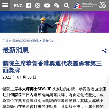
跳
開
開
ENG
至
合
關
微
主
主
搜
信
內
内
尋
二
容
容
維
碼
開
始
主頁
最新消息及出版物品
最新消息
最新消息
體院主席恭賀香港奧運代表團勇奪第三
面獎牌
2021 年 07 月 30 日
體院主席
林大輝博士SBS JP
以激動的心情，恭賀香港游泳運
動員
何詩蓓
三日內連奪兩面奧運銀牌，為香港創造歷史，成
為首位在奧運會奪取兩面獎牌的香港運動員，其驕人成就不
單鼓舞仍在奧運會打拼的運動員，其堅毅不拔，不屈不撓的