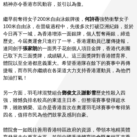
精神亦令香港市民動容，並引以為傲。
繼早前奪得女子200米自由泳銀牌後，
何詩蓓
強勢衝擊女子
100米自由泳，在晉級過程中，先後多次打破亞洲紀錄，並於
今日再下一城，為香港增添一面銀牌，個人暫奪兩銀，締造
歷史。今屆奧運會只進行了一半，香港運動員已屢傳捷報，
連同劍手
張家朗
的一面男子花劍個人項目金牌，香港代表團
已取下共三面獎牌，成績驕人。這三面獎牌對香港體育界、
體院以至全港都意義重大。希望香港隊在餘下的賽事中再傳
捷報，而市民亦繼續在各渠道大力支持香港運動員，為他們
加油打氣！
另一方面，羽毛球混雙組合
鄧俊文
及
謝影雪
歷史性殺入四
強，雖憾負排名較高的東道主日本，但整場賽事發揮超水
準，雖敗猶榮。這亦是香港首次在奧運羽毛球賽事中奪得第
四名，值得市民為他們鼓掌及感到自豪。
體院會一如既往善用香港特區政府的資源，帶領本地精英體