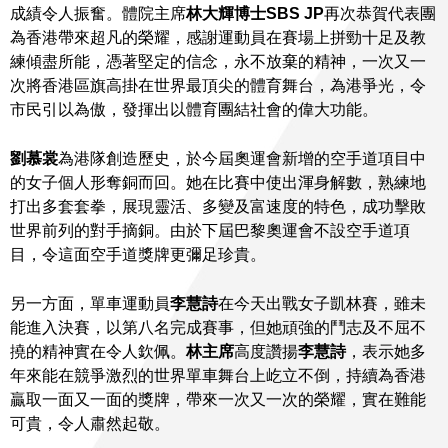
成績令人振奮。體院主席
林大輝博士SBS JP
再次恭賀代表團
為香港帶來超凡的榮耀，感謝運動員在賽場上拼勁十足及教
練傾盡所能，憑著堅定的信念，永不放棄的精神，一次又一
次將香港區旗高掛在世界最頂尖的體育舞台，為港爭光，令
市民引以為傲，發揮出以體育團結社會的偉大功能。
劉慕裳
為港隊創造歷史，於今屆奧運會新增的空手道項目中
的女子個人形奪銅而回。她在比賽中使出渾身解數，熟練地
打出多套套拳，展現靈活、多變及富速度的特色，成功擊敗
世界前列的對手摘銅。由於下屆巴黎奧運會不設空手道項
目，令這面空手道獎牌更彌足珍貴。
另一方面，單車運動員
李慧詩
在今天出戰女子凱林賽，雖未
能進入決賽，以第八名完成賽事，但她頑強的鬥志及不屈不
撓的精神實在令人欽佩。
林主席
高度讚揚
李慧詩
，表示她多
年來能在競爭激烈的世界單車舞台上屹立不倒，持續為香港
贏取一面又一面的獎牌，帶來一次又一次的榮耀，實在難能
可貴，令人肅然起敬。