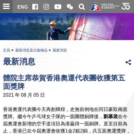
跳
開
開
ENG
至
合
關
微
主
主
搜
信
內
内
尋
二
容
容
維
碼
開
始
主頁
最新消息及出版物品
最新消息
最新消息
體院主席恭賀香港奧運代表團收獲第五
面獎牌
2021 年 08 月 05 日
香港奧運代表團今天再創輝煌，史無前例地在同日豪取兩面
獎牌。繼今午乒乓球女子隊的一面團體銅牌後，
劉慕裳
在今
屆奧運會新增的空手道項目為港贏得一面銅牌。直至目前為
止，香港已在今屆奧運會收獲1金2銀2銅，共五面奧運獎牌，