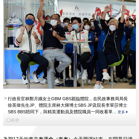
行政長官林鄭月娥女士GBM GBS親臨體院，在民政事務局局長
徐英偉先生JP、體院主席林大輝博士SBS JP及院長李翠莎博士
更多
SBS BBS陪同下，與精英運動員及體院職員一同收看單...
更多
更多