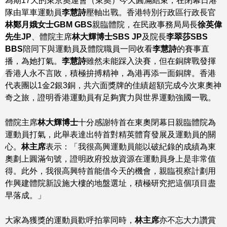
為期17天的東京奧運會（東奧）今天圓滿結束，在閉幕日港
隊由單車運動員
李慧詩
壓軸出戰。香港特別行政區行政長官
林鄭月娥女士GBM GBS
親臨體院，在民政事務局局長
徐英偉
先生JP
、體院主席
林大輝博士SBS JP
及院長
李翠莎SBS
BBS
陪同下與運動員及體院職員一同收看
李慧詩
的賽事直
播，為她打氣。
李慧詩
雖然未能踩入決賽，但在銅牌戰發揮
香港人永不言敗，積極拚搏精神，為港再添一面銅牌。香港
代表團以1金2銀3銅，共六面獎牌的佳績超額完成今次東奧神
奇之旅，證明香港運動員有足夠實力與世界運動強國一戰。
體院主席
林大輝博士
十分感謝特首在東奧閉幕日親臨體院為
運動員打氣，此舉表達出特首對精英體育發展及運動員的關
心。
林主席
表示：「我很高興運動員能以破紀錄的成績為東
奧劃上圓滿句號，證明政府投放資源在運動員身上是非常值
得。此外，我很高興特首能借今天的機會，親臨視察計劃用
作興建體院新設施大樓的地盤選址，積極研究把這個項目盡
早落成。」
大家為獲獎的運動員歡呼拍掌同時，
林主席
亦不忘大力讚賞