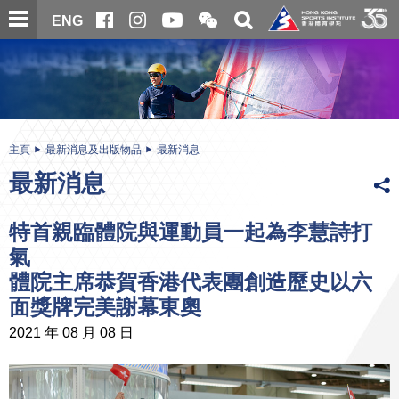
跳
開
開
ENG
至
合
關
微
主
主
搜
信
內
内
尋
二
容
容
維
碼
開
始
主頁
最新消息及出版物品
最新消息
最新消息
特首親臨體院與運動員一起為李慧詩打
氣
體院主席恭賀香港代表團創造歷史以六
面獎牌完美謝幕東奧
2021 年 08 月 08 日