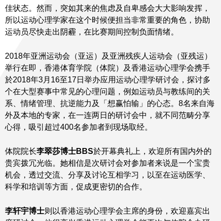
佳状态。然而，突如其来的焦虑及自卑感会大大影响发挥，
所以运动心理学家在这个时候便担当非常重要的角色，协助
运动员尽快走出阴霾，在比赛期间控制负面情绪。
2018年亚洲运动会（亚运）及亚洲残疾人运动会（亚残运）
举行在即，香港体育学院（体院）及​香港运动心理学会携手
於2018年3月16至17日举办应用运动心理学研讨会，探讨多
个在大型赛事中常见的心理问题，例如运动员与教练间的关
系、情绪管理、抗逆能力及「想赢怕输」的心态。8名来自海
外及本地的专家，在一连两日的研讨会中，就不同范畴分享
心得，吸引超过400名参加者到现场取经。
体院院长
李翠莎博士BBS
於开幕典礼上，欢迎所有国内外的
贵宾拨冗光临。她相信是次研讨会对参加者来说是一个宝贵
机会，透过交流、分享及讨论互相学习，以至在运动医学、
科学和培训等方面，促成更密切的合作。
李轩宇博士
则以香港运动心理学会主席的身份，欢迎嘉宾出