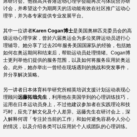
席研讨会。他很高兴香港运动心理学会能再次与体院合办研
讨会，并希望这个为期两天的活动能有效在社区推广运动心
理学，并为各专家提供专业发展平台。
其中一位讲者
Karen Cogan博士
是美国奥林匹克委员会的高
级运动心理学家，曾於六届奥运会为多位奖牌运动员进行心
理辅导。她分享了过去20年服务美国国家队的经验，包括她
如何在奥运期间和结束后，帮助运动员处理情绪。Cogan博
士更列举他们提供的服务范围，以及如何将服务应用於奥运
会。此外，她亦举出一曾经在现场遇到的挑战和突发事件，
并分享解决策略。
另一讲者日本体育科学研究所精英培训支援计划运动表现心
理顾问
远藤拓哉先生
，利用他在美国学到的心理训练技巧，
运用在日本运动员身上，不过他建议参加者在实践理论和技
巧时，应先了解文化及个人差异。远藤先生在研讨会上，深
入解释何谓「专注於当前的工作」和如何避免容易令人分心
的情况，以及介绍各类可以应用於个人或团队的心理训练。