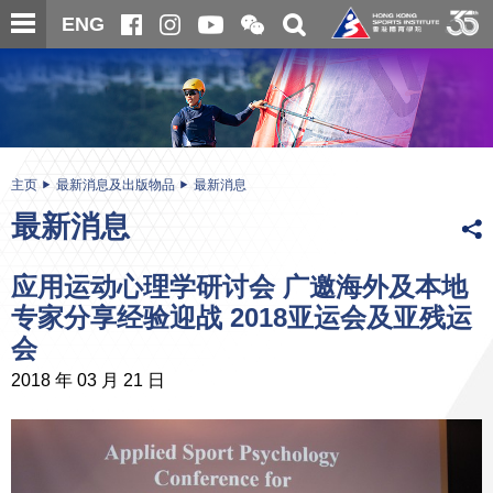
跳
开
开
ENG
至
合
关
微
主
主
搜
信
内
内
寻
二
容
容
维
码
开
始
主页
最新消息及出版物品
最新消息
最新消息
应用运动心理学研讨会 广邀海外及本地
专家分享经验迎战 2018亚运会及亚残运
会
2018 年 03 月 21 日