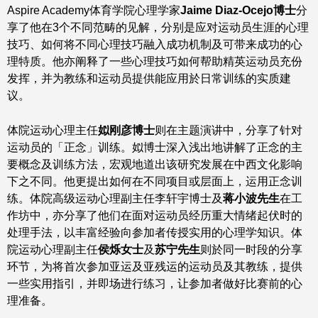
Aspire Academy体育学院心理学家
Jaime Diaz-Ocejo博士
分
享了他在3个不同范畴的见解，分别是应对运动员生涯的心理
技巧、如何将不同心理技巧融入成功机制及可带来成功的心
理特质。他亦阐释了一些心理技巧如何帮助精英运动员充份
发挥，并为教练和运动员提供能应用於日常训练的实质建
议。
体院运动心理主任
姒刚彦博士
则在主题演讲中，分享了针对
运动员的「正念」训练。姒博士深入浅出地讲解了正念的主
要概念及训练方法，宏观地道出该研究发展在中西文化影响
下之不同。他更提出如何在不同项目或层面上，运用正念训
练。体院高级运动心理副主任李轩宇博士及
蒋小波先生
在工
作坊中，亦分享了他们在面对运动员经历重大情绪起伏时的
处理手法，以丰富经验向参加者传授实用的心理学知识。体
院运动心理副主任
侯烁女士
及
苏宁先生
则於同一时段的分享
环节，为将首次参加亚运及亚残运的运动员及其教练，提供
一些实用指引，并即场进行练习，让参加者做好比赛前的心
理准备。