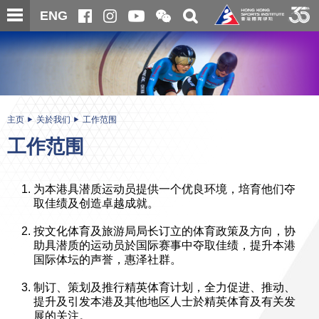
跳
开
开
ENG
至
合
关
微
主
主
搜
信
内
内
寻
二
容
容
维
码
开
始
主页
关於我们
工作范围
工作范围
为本港具潜质运动员提供一个优良环境，培育他们夺
取佳绩及创造卓越成就。
按文化体育及旅游局局长订立的体育政策及方向，协
助具潜质的运动员於国际赛事中夺取佳绩，提升本港
国际体坛的声誉，惠泽社群。
制订、策划及推行精英体育计划，全力促进、推动、
提升及引发本港及其他地区人士於精英体育及有关发
展的关注。